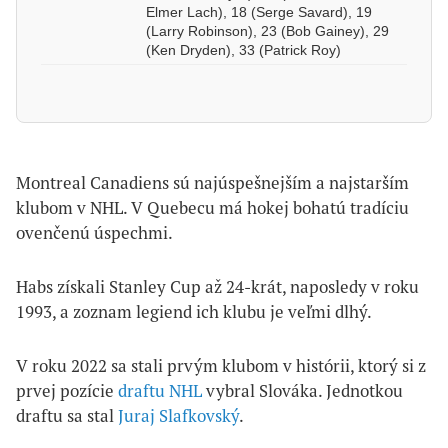
Elmer Lach), 18 (Serge Savard), 19
(Larry Robinson), 23 (Bob Gainey), 29
(Ken Dryden), 33 (Patrick Roy)
Montreal Canadiens sú najúspešnejším a najstarším
klubom v NHL. V Quebecu má hokej bohatú tradíciu
ovenčenú úspechmi.
Habs získali Stanley Cup až 24-krát, naposledy v roku
1993, a zoznam legiend ich klubu je veľmi dlhý.
V roku 2022 sa stali prvým klubom v histórii, ktorý si z
prvej pozície
draftu NHL
vybral Slováka. Jednotkou
draftu sa stal
Juraj Slafkovský
.