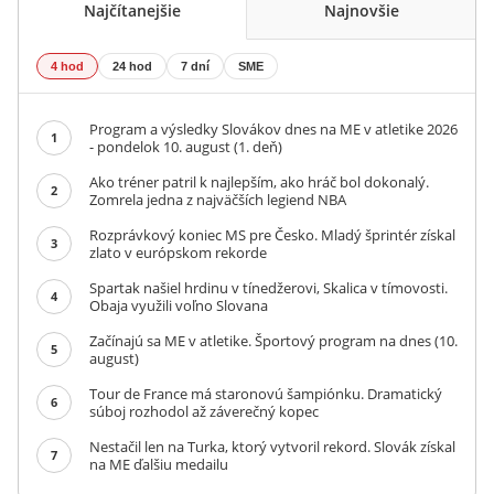
Najčítanejšie
Najnovšie
4 hod
24 hod
7 dní
SME
Program a výsledky Slovákov dnes na ME v atletike 2026
1
- pondelok 10. august (1. deň)
Ako tréner patril k najlepším, ako hráč bol dokonalý.
2
Zomrela jedna z najväčších legiend NBA
Rozprávkový koniec MS pre Česko. Mladý šprintér získal
3
zlato v európskom rekorde
Spartak našiel hrdinu v tínedžerovi, Skalica v tímovosti.
4
Obaja využili voľno Slovana
Začínajú sa ME v atletike. Športový program na dnes (10.
5
august)
Tour de France má staronovú šampiónku. Dramatický
6
súboj rozhodol až záverečný kopec
Nestačil len na Turka, ktorý vytvoril rekord. Slovák získal
7
na ME ďalšiu medailu