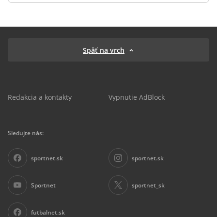
Späť na vrch
Redakcia a kontakty
Vypnutie AdBlock
Sledujte nás:
sportnet.sk
sportnet.sk
Sportnet
sportnet_sk
futbalnet.sk