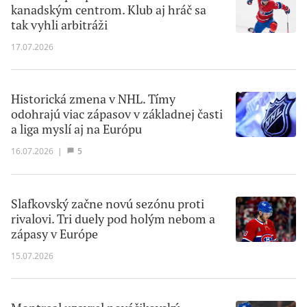
kanadským centrom. Klub aj hráč sa
tak vyhli arbitráži
17.07.2026
Historická zmena v NHL. Tímy
odohrajú viac zápasov v základnej časti
a liga myslí aj na Európu
16.07.2026
|
5
Slafkovský začne novú sezónu proti
rivalovi. Tri duely pod holým nebom a
zápasy v Európe
15.07.2026