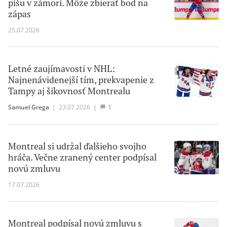
píšu v zámorí. Môže zbierať bod na
zápas
25.07.2026
Letné zaujímavosti v NHL:
Najnenávidenejší tím, prekvapenie z
Tampy aj šikovnosť Montrealu
Samuel Grega
|
23.07.2026
|
1
Montreal si udržal ďalšieho svojho
hráča. Večne zranený center podpísal
novú zmluvu
17.07.2026
Montreal podpísal novú zmluvu s