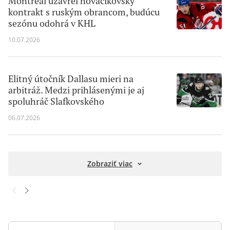
Montreal uzavrel nováčikovský
kontrakt s ruským obrancom, budúcu
sezónu odohrá v KHL
10.07.2026
Elitný útočník Dallasu mieri na
arbitráž. Medzi prihlásenými je aj
spoluhráč Slafkovského
06.07.2026
Zobraziť viac