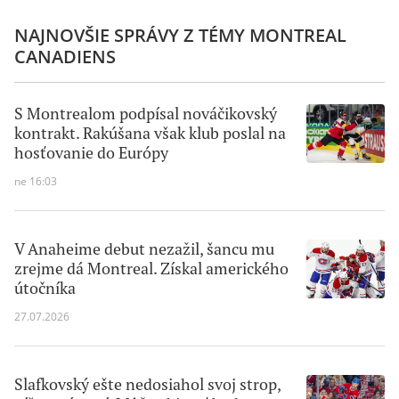
NAJNOVŠIE SPRÁVY Z TÉMY MONTREAL
CANADIENS
S Montrealom podpísal nováčikovský
kontrakt. Rakúšana však klub poslal na
hosťovanie do Európy
ne 16:03
V Anaheime debut nezažil, šancu mu
zrejme dá Montreal. Získal amerického
útočníka
27.07.2026
Slafkovský ešte nedosiahol svoj strop,