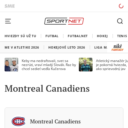
HVIEZDY SÚ UŽ TU
FUTBAL
FUTBALNET
HOKEJ
TENIS
ME V ATLETIKE 2026
HOKEJOVÉ LETO 2026
LIGA MAJSTROV
Keby ma nedraftovali, svet sa
Atletický manažér Ju
nezrúti, vraví mladý Slovák. Raz by
je pokorná hviezda,
chcel sedieť vedľa Kučerova
ako sprievodný jav
Montreal Canadiens
Montreal Canadiens