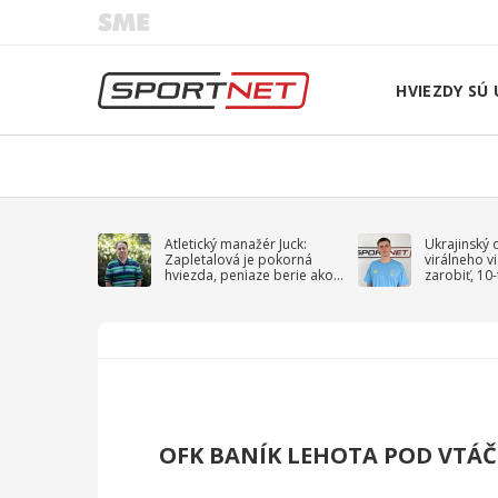
HVIEZDY SÚ 
Atletický manažér Juck:
Ukrajinský 
Zapletalová je pokorná
virálneho v
hviezda, peniaze berie ako
zarobiť, 10
sprievodný jav
na vojnu
OFK BANÍK LEHOTA POD VTÁ