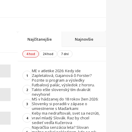
Najčítanejšie
Najnovšie
4 hod
24 hod
7 dní
ME v atletike 2026: Kedy ide
Zapletalová, Gajanová či Forster?
1
Pozrite si program a výsledky
Futbalový palác, výsledok z hororu.
Takto ešte slovenský tím dvakrát
2
nevyhorel
MS v hádzanej do 18 rokov žien 2026:
Slovenky si poradili v zápase o
3
umiestnenie s Maďarkami
Keby ma nedraftovali, svet sa nezrúti,
vraví mladý Slovák. Raz by chcel
4
sedieť vedľa Kučerova
Najväčšia senzácia leta? Slovan