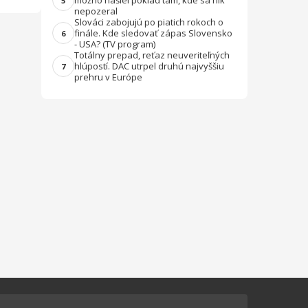
možno našiel poklad tam, kde sa nik
5
nepozeral
Slováci zabojujú po piatich rokoch o
finále. Kde sledovať zápas Slovensko
6
- USA? (TV program)
Totálny prepad, reťaz neuveriteľných
hlúpostí. DAC utrpel druhú najvyššiu
7
prehru v Európe