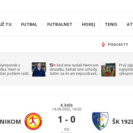
UŽ TU
FUTBAL
FUTBALNET
HOKEJ
TENIS
AT
PODCASTY
olympionik z
Keď sme nedali Nemcom
Prvý zá
idea: Viem si
desiatku, behali sme schody.
najvyšše
-tisíc pošlem radšej
Sutter sa mi ani nepozdravil,
výkopom
spomína Droppa
uzavret
4. kolo
14.09.2022, 16:30
1 - 0
ČNIKOM
ŠK 192
0:0