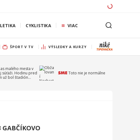
LETIKA
CYKLISTIKA
VIAC
ŠPORT V TV
VÝSLEDKY A KURZY
pas malého mesta v
j súťaži. Hodinu pred
Toto nie je normálne
 už bol štadión
ý
3 GABČÍKOVO