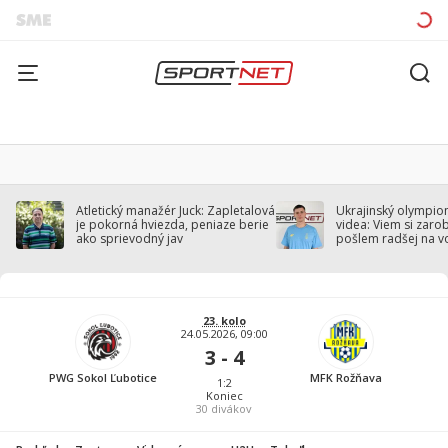
Atletický manažér Juck: Zapletalová
Ukrajinský olympion
je pokorná hviezda, peniaze berie
videa: Viem si zarobi
ako sprievodný jav
pošlem radšej na v
23. kolo
24.05.2026, 09:00
3 - 4
PWG Sokol Ľubotice
MFK Rožňava
1:2
Koniec
30
divákov