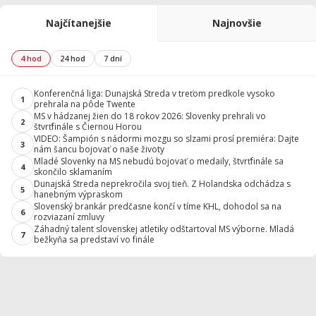
Najčítanejšie
Najnovšie
4 hod
24 hod
7 dní
Konferenčná liga: Dunajská Streda v treťom predkole vysoko
1
prehrala na pôde Twente
MS v hádzanej žien do 18 rokov 2026: Slovenky prehrali vo
2
štvrťfinále s Čiernou Horou
VIDEO: Šampión s nádormi mozgu so slzami prosí premiéra: Dajte
3
nám šancu bojovať o naše životy
Mladé Slovenky na MS nebudú bojovať o medaily, štvrťfinále sa
4
skončilo sklamaním
Dunajská Streda neprekročila svoj tieň. Z Holandska odchádza s
5
hanebným výpraskom
Slovenský brankár predčasne končí v tíme KHL, dohodol sa na
6
rozviazaní zmluvy
Záhadný talent slovenskej atletiky odštartoval MS výborne. Mladá
7
bežkyňa sa predstaví vo finále