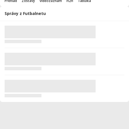
Prehľad
Zostavy
Videozáznam
H2H
Tabuľka
Správy z Futbalnetu