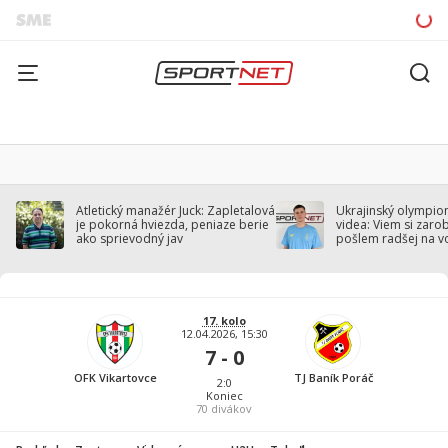
Atletický manažér Juck: Zapletalová
Ukrajinský olympion
je pokorná hviezda, peniaze berie
videa: Viem si zarobi
ako sprievodný jav
pošlem radšej na v
17. kolo
12.04.2026, 15:30
7 - 0
OFK Vikartovce
TJ Baník Poráč
2:0
Koniec
70
divákov