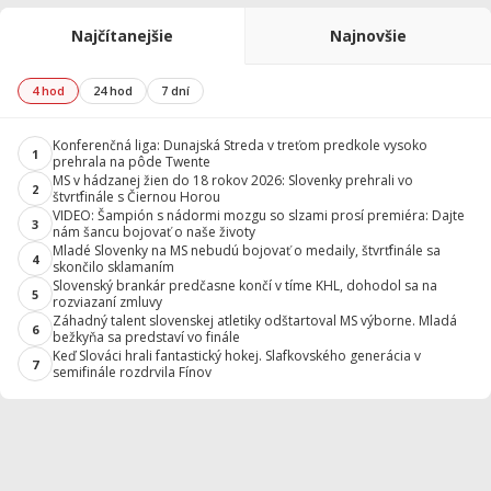
Najčítanejšie
Najnovšie
4 hod
24 hod
7 dní
Konferenčná liga: Dunajská Streda v treťom predkole vysoko
1
prehrala na pôde Twente
MS v hádzanej žien do 18 rokov 2026: Slovenky prehrali vo
2
štvrťfinále s Čiernou Horou
VIDEO: Šampión s nádormi mozgu so slzami prosí premiéra: Dajte
3
nám šancu bojovať o naše životy
Mladé Slovenky na MS nebudú bojovať o medaily, štvrťfinále sa
4
skončilo sklamaním
Slovenský brankár predčasne končí v tíme KHL, dohodol sa na
5
rozviazaní zmluvy
Záhadný talent slovenskej atletiky odštartoval MS výborne. Mladá
6
bežkyňa sa predstaví vo finále
Keď Slováci hrali fantastický hokej. Slafkovského generácia v
7
semifinále rozdrvila Fínov