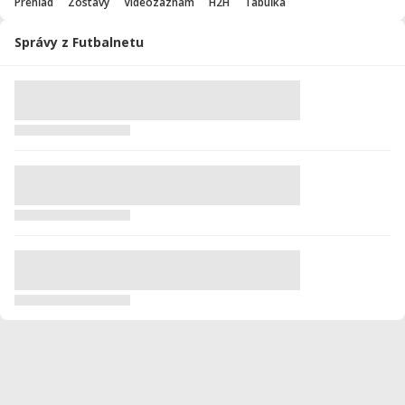
Prehľad
Zostavy
Videozáznam
H2H
Tabuľka
Správy z Futbalnetu