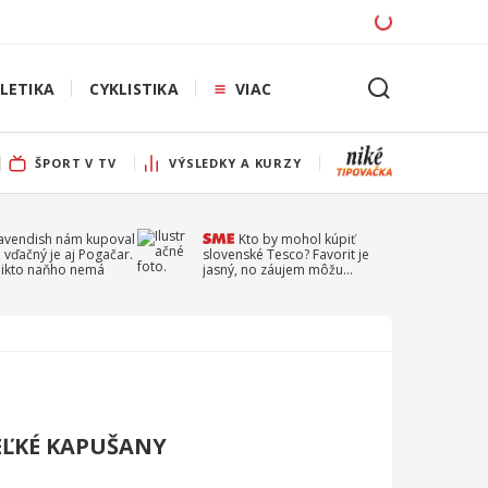
LETIKA
CYKLISTIKA
VIAC
ŠPORT V TV
VÝSLEDKY A KURZY
Cavendish nám kupoval
Kto by mohol kúpiť
 vďačný je aj Pogačar.
slovenské Tesco? Favorit je
 nikto naňho nemá
jasný, no záujem môžu
prejaviť aj ďalší
EĽKÉ KAPUŠANY