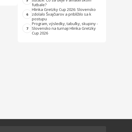
súťaže. Čo sa deje v amatérskom
5
futbale?
Hlinka Gretzky Cup 2026: Slovensko
zdolalo Švajčiarov a priblížilo sa k
6
postupu
Program, výsledky, tabuľky, skupiny -
Slovensko na turnaji Hlinka Gretzky
7
Cup 2026