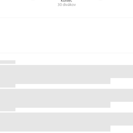
Koniec
30
divákov