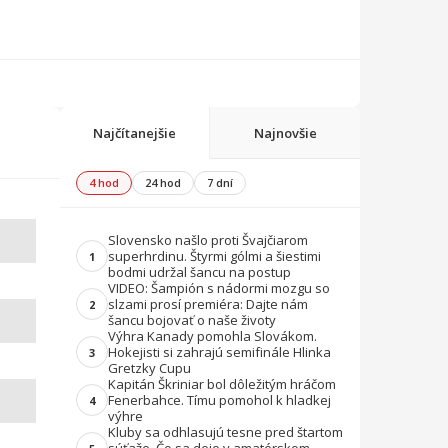
Najčítanejšie
Najnovšie
4 hod
24 hod
7 dní
Slovensko našlo proti Švajčiarom
superhrdinu. Štyrmi gólmi a šiestimi
1
bodmi udržal šancu na postup
VIDEO: Šampión s nádormi mozgu so
slzami prosí premiéra: Dajte nám
2
šancu bojovať o naše životy
Výhra Kanady pomohla Slovákom.
Hokejisti si zahrajú semifinále Hlinka
3
Gretzky Cupu
Kapitán Škriniar bol dôležitým hráčom
Fenerbahce. Tímu pomohol k hladkej
4
výhre
Kluby sa odhlasujú tesne pred štartom