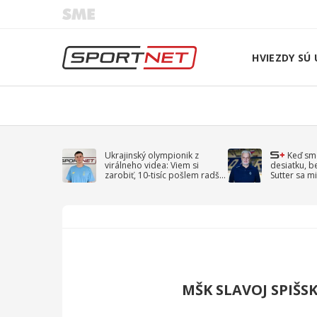
HVIEZDY SÚ 
Ukrajinský olympionik z
Keď sm
virálneho videa: Viem si
desiatku, b
zarobiť, 10-tisíc pošlem radšej
Sutter sa mi
na vojnu
spomína D
MŠK SLAVOJ SPIŠS