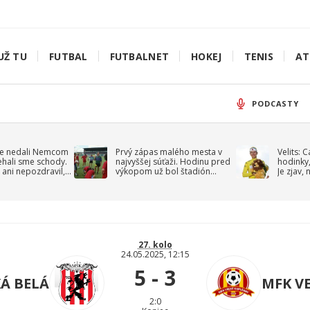
UŽ TU
FUTBAL
FUTBALNET
HOKEJ
TENIS
AT
PODCASTY
e nedali Nemcom
Prvý zápas malého mesta v
Velits: 
ehali sme schody.
najvyššej súťaži. Hodinu pred
hodinky,
 ani nepozdravil,
výkopom už bol štadión
Je zjav,
roppa
uzavretý
27. kolo
24.05.2025, 12:15
5 - 3
KÁ BELÁ
MFK V
2:0