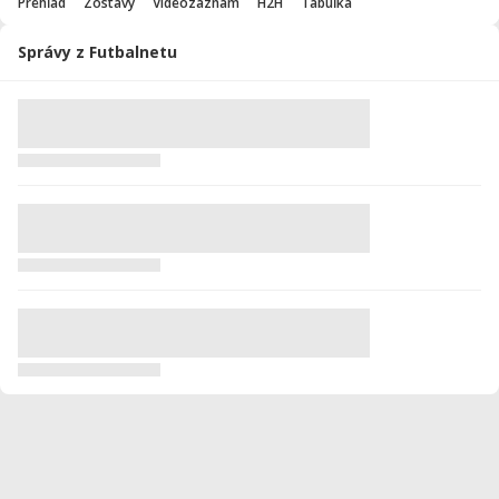
Prehľad
Zostavy
Videozáznam
H2H
Tabuľka
Správy z Futbalnetu