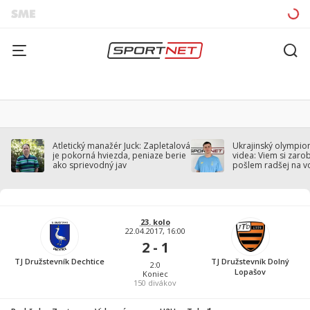
Atletický manažér Juck: Zapletalová
Ukrajinský olympion
je pokorná hviezda, peniaze berie
videa: Viem si zarobi
ako sprievodný jav
pošlem radšej na v
23. kolo
22.04.2017, 16:00
2 - 1
TJ Družstevník Dechtice
TJ Družstevník Dolný
2:0
Lopašov
Koniec
150
divákov