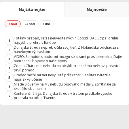
Najčítanejšie
Najnovšie
4 hod
24 hod
7 dní
Totálny prepad, reťaz neuveriteľných hlúpostí. DAC utrpel druhú
1
najvyššiu prehru v Európe
Dunajská Streda neprekročila svoj tieň. Z Holandska odchádza s
2
hanebným výpraskom
VIDEO: Šampión s nádormi mozgu so slzami prosí premiéra: Dajte
3
nám šancu bojovať o naše životy
Zdeno Chára mal nehodu na bicykli, zranenému bežcovi poskytol
4
prvú pomoc
Hradec môže mrzieť nevyužitá príležitosť. Besiktas zvíťazil aj
5
napriek vylúčeniu
Mladé Slovenky na MS nebudú bojovať o medaily, štvrťfinále sa
6
skončilo sklamaním
Konferenčná liga: Dunajská Streda v treťom predkole vysoko
7
prehrala na pôde Twente