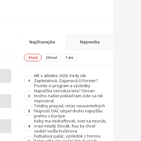
Najčítanejšie
Najnovšie
4 hod
24 hod
7 dní
ME v atletike 2026: Kedy ide
Zapletalová, Gajanová či Forster?
1
Pozrite si program a výsledky
Najväčšia senzácia leta? Slovan
možno našiel poklad tam, kde sa nik
2
nepozeral
Totálny prepad, reťaz neuveriteľných
hlúpostí. DAC utrpel druhú najvyššiu
3
prehru v Európe
Keby ma nedraftovali, svet sa nezrúti,
vraví mladý Slovák. Raz by chcel
4
sedieť vedľa Kučerova
Futbalový palác, výsledok z hororu.