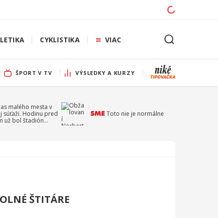
LETIKA
CYKLISTIKA
VIAC
ŠPORT V TV
VÝSLEDKY A KURZY
pas malého mesta v
j súťaži. Hodinu pred
Toto nie je normálne
 už bol štadión
ý
DOLNÉ ŠTITÁRE