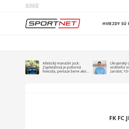
HVIEZDY SÚ 
Atletický manažér Juck:
Ukrajinský 
Zapletalová je pokorná
virálneho v
hviezda, peniaze berie ako
zarobiť, 10
sprievodný jav
na vojnu
FK FC 