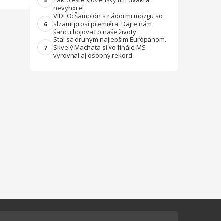
Takto ešte slovenský tím dvakrát
5
nevyhorel
VIDEO: Šampión s nádormi mozgu so
slzami prosí premiéra: Dajte nám
6
šancu bojovať o naše životy
Stal sa druhým najlepším Európanom.
Skvelý Machata si vo finále MS
7
vyrovnal aj osobný rekord