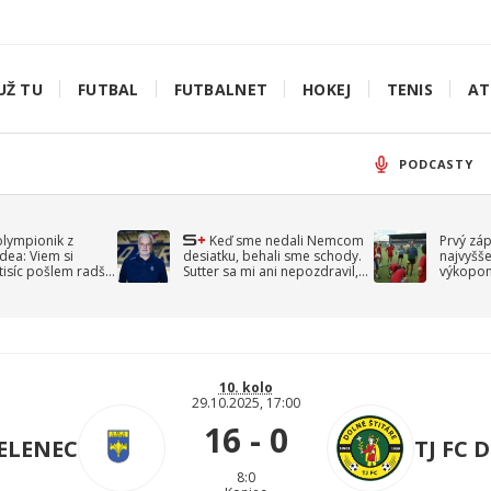
UŽ TU
FUTBAL
FUTBALNET
HOKEJ
TENIS
AT
PODCASTY
olympionik z
Keď sme nedali Nemcom
Prvý zá
idea: Viem si
desiatku, behali sme schody.
najvyšše
-tisíc pošlem radšej
Sutter sa mi ani nepozdravil,
výkopom
spomína Droppa
uzavret
10. kolo
29.10.2025, 17:00
16 - 0
JELENEC
TJ FC 
8:0