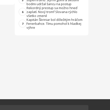
superhrdinu. Štyrmi gólmi a šiestimi
5
bodmi udržal šancu na postup
Rekordný prestup sa možno hneď
zaplatí. Nový tromf Slovana rýchlo
6
všetko zmenil
Kapitán Škriniar bol dôležitým hráčom
Fenerbahce. Tímu pomohol k hladkej
7
výhre