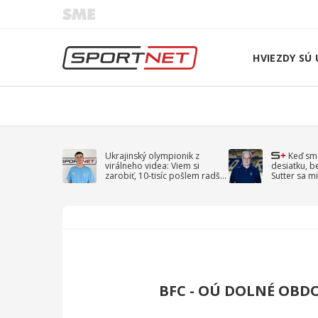
HVIEZDY SÚ 
Ukrajinský olympionik z
Keď sm
virálneho videa: Viem si
desiatku, b
zarobiť, 10-tisíc pošlem radšej
Sutter sa mi
na vojnu
spomína D
BFC - OÚ DOLNÉ OBD