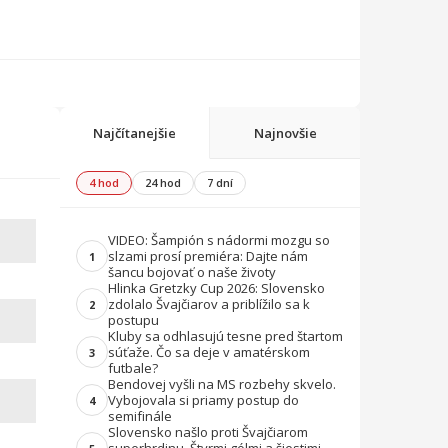
Najčítanejšie
Najnovšie
4 hod
24 hod
7 dní
VIDEO: Šampión s nádormi mozgu so
slzami prosí premiéra: Dajte nám
1
šancu bojovať o naše životy
Hlinka Gretzky Cup 2026: Slovensko
zdolalo Švajčiarov a priblížilo sa k
2
postupu
Kluby sa odhlasujú tesne pred štartom
súťaže. Čo sa deje v amatérskom
3
futbale?
Bendovej vyšli na MS rozbehy skvelo.
Vybojovala si priamy postup do
4
semifinále
Slovensko našlo proti Švajčiarom