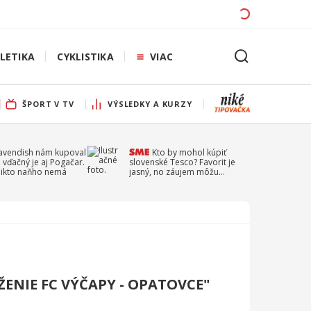
LETIKA
CYKLISTIKA
VIAC
ŠPORT V TV
VÝSLEDKY A KURZY
Cavendish nám kupoval
Kto by mohol kúpiť
 vďačný je aj Pogačar.
slovenské Tesco? Favorit je
 nikto naňho nemá
jasný, no záujem môžu
prejaviť aj ďalší
ENIE FC VÝČAPY - OPATOVCE"