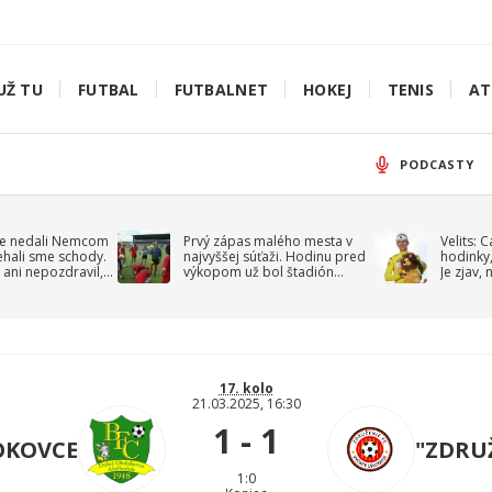
UŽ TU
FUTBAL
FUTBALNET
HOKEJ
TENIS
AT
PODCASTY
e nedali Nemcom
Prvý zápas malého mesta v
Velits: 
ehali sme schody.
najvyššej súťaži. Hodinu pred
hodinky,
 ani nepozdravil,
výkopom už bol štadión
Je zjav,
roppa
uzavretý
17. kolo
21.03.2025, 16:30
1 - 1
OKOVCE
"ZDRUŽ
1:0