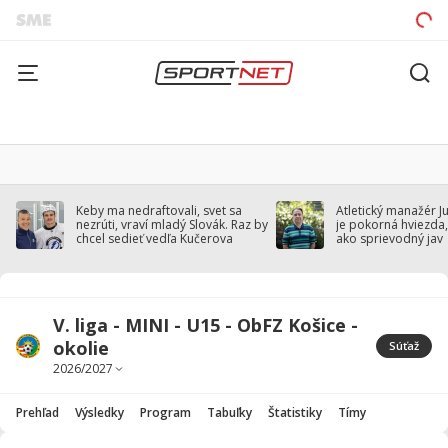
Keby ma nedraftovali, svet sa
Atletický manažér J
nezrúti, vraví mladý Slovák. Raz by
je pokorná hviezda,
chcel sedieť vedľa Kučerova
ako sprievodný jav
V. liga - MINI - U15 - ObFZ Košice -
okolie
Súťaž
Prehľad
Výsledky
Program
Tabuľky
Štatistiky
Tímy