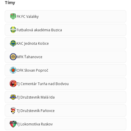
Tímy
FK FC Valaliky
Futbalová akadémia Buzica
KAC Jednota Košice
MFK Ťahanovce
OFK Slovan Poproč
TJ Cementár Turňa nad Bodvou
TJ Družstevník Malá Ida
TJ Družstevník Paňovce
TJ Lokomotíva Ruskov