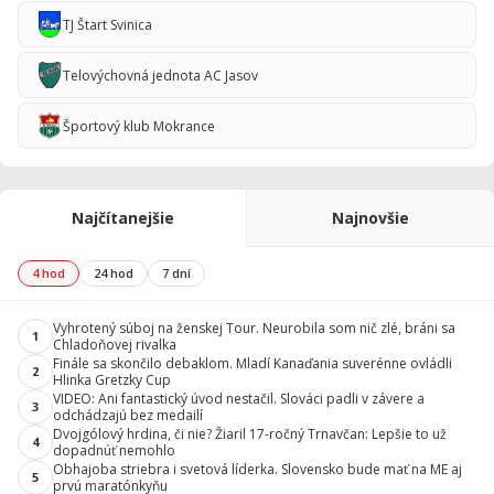
TJ Štart Svinica
Telovýchovná jednota AC Jasov
Športový klub Mokrance
Najčítanejšie
Najnovšie
4 hod
24 hod
7 dní
Vyhrotený súboj na ženskej Tour. Neurobila som nič zlé, bráni sa
1
Chladoňovej rivalka
Finále sa skončilo debaklom. Mladí Kanaďania suverénne ovládli
2
Hlinka Gretzky Cup
VIDEO: Ani fantastický úvod nestačil. Slováci padli v závere a
3
odchádzajú bez medailí
Dvojgólový hrdina, či nie? Žiaril 17-ročný Trnavčan: Lepšie to už
4
dopadnúť nemohlo
Obhajoba striebra i svetová líderka. Slovensko bude mať na ME aj
5
prvú maratónkyňu