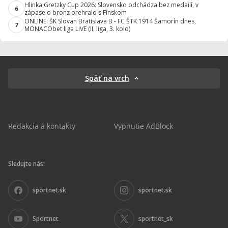
Hlinka Gretzky Cup 2026: Slovensko odchádza bez medailí, v
6
zápase o bronz prehralo s Fínskom
ONLINE: ŠK Slovan Bratislava B - FC ŠTK 1914 Šamorín dnes,
7
MONACObet liga LIVE (II. liga, 3. kolo)
Späť na vrch
Redakcia a kontakty
Vypnutie AdBlock
Sledujte nás:
sportnet.sk
sportnet.sk
Sportnet
sportnet_sk