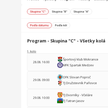
Skupina "C"
Skupina "B"
Skupina "A"
Podľa dátumu
Podľa kôl
Program - Skupina "C" - Všetky kolá
1. kolo
Športový klub Mokrance
28.08. 16:00
MFK Spartak Medzev
OFK Slovan Poproč
29.08. 09:00
TJ Družstevník Paňovce
TJ Dvorníky - Včeláre
29.08. 10:00
TJ Tatran Jasov