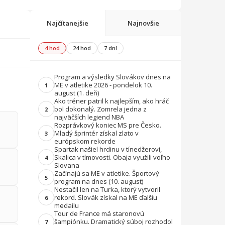
Najčítanejšie
Najnovšie
4 hod
24 hod
7 dní
Program a výsledky Slovákov dnes na
ME v atletike 2026 - pondelok 10.
1
august (1. deň)
Ako tréner patril k najlepším, ako hráč
bol dokonalý. Zomrela jedna z
2
najväčších legiend NBA
Rozprávkový koniec MS pre Česko.
Mladý šprintér získal zlato v
3
európskom rekorde
Spartak našiel hrdinu v tínedžerovi,
Skalica v tímovosti. Obaja využili voľno
4
Slovana
Začínajú sa ME v atletike. Športový
5
program na dnes (10. august)
Nestačil len na Turka, ktorý vytvoril
rekord. Slovák získal na ME ďalšiu
6
medailu
Tour de France má staronovú
šampiónku. Dramatický súboj rozhodol
7