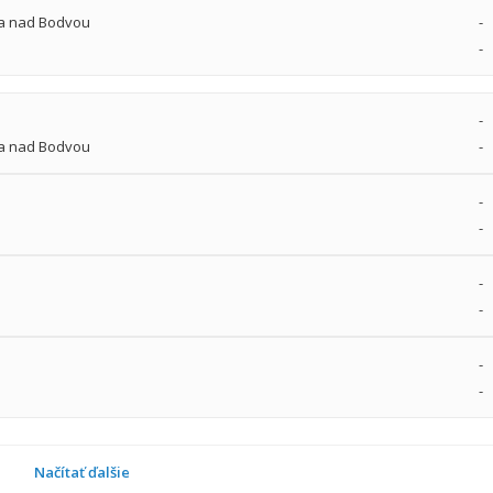
va nad Bodvou
-
-
-
va nad Bodvou
-
-
-
-
-
-
-
Načítať ďalšie