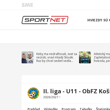
HVIEZDY SÚ 
Keby ma nedraftovali, svet sa
Atletický m
nezrúti, vraví mladý Slovák.
Zapletalov
Raz by chcel sedieť vedľa
hviezda, pe
Kučerova
sprievodný 
II. liga - U11 - ObFZ Koš
Prehľad
Výsledky
Program
Tabuľky
Štatistik