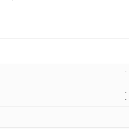
-
-
-
-
-
-