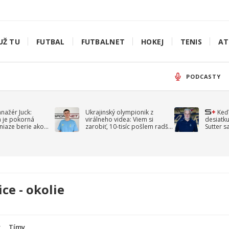
UŽ TU
FUTBAL
FUTBALNET
HOKEJ
TENIS
AT
PODCASTY
anažér Juck:
Ukrajinský olympionik z
Keď
á je pokorná
virálneho videa: Viem si
desiatku
niaze berie ako
zarobiť, 10-tisíc pošlem radšej
Sutter s
jav
na vojnu
spomín
ice - okolie
y
Tímy