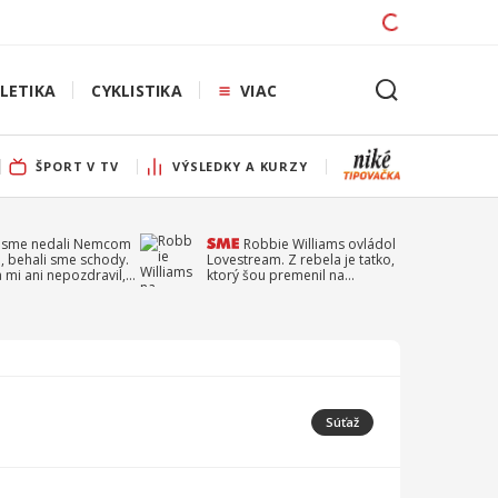
LETIKA
CYKLISTIKA
VIAC
ŠPORT V TV
VÝSLEDKY A KURZY
 sme nedali Nemcom
Robbie Williams ovládol
, behali sme schody.
Lovestream. Z rebela je tatko,
a mi ani nepozdravil,
ktorý šou premenil na
a Droppa
obrovské karaoke
Súťaž