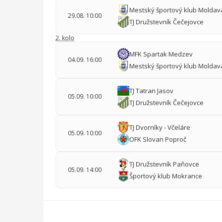
Mestský športový klub Molda
29.08. 10:00
TJ Družstevník Čečejovce
2. kolo
MFK Spartak Medzev
04.09. 16:00
Mestský športový klub Molda
TJ Tatran Jasov
05.09. 10:00
TJ Družstevník Čečejovce
TJ Dvorníky - Včeláre
05.09. 10:00
OFK Slovan Poproč
TJ Družstevník Paňovce
05.09. 14:00
Športový klub Mokrance