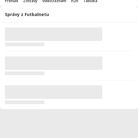
Prehľad
Zostavy
Videozáznam
H2H
Tabuľka
Správy z Futbalnetu