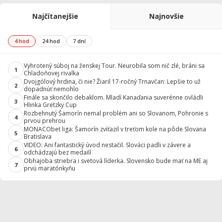
Najčítanejšie
Najnovšie
4 hod
24 hod
7 dní
Vyhrotený súboj na ženskej Tour. Neurobila som nič zlé, bráni sa
1
Chladoňovej rivalka
Dvojgólový hrdina, či nie? Žiaril 17-ročný Trnavčan: Lepšie to už
2
dopadnúť nemohlo
Finále sa skončilo debaklom. Mladí Kanaďania suverénne ovládli
3
Hlinka Gretzky Cup
Rozbehnutý Šamorín nemal problém ani so Slovanom, Pohronie s
4
prvou prehrou
MONACObet liga: Šamorín zvíťazil v treťom kole na pôde Slovana
5
Bratislava
VIDEO: Ani fantastický úvod nestačil. Slováci padli v závere a
6
odchádzajú bez medailí
Obhajoba striebra i svetová líderka. Slovensko bude mať na ME aj
7
prvú maratónkyňu