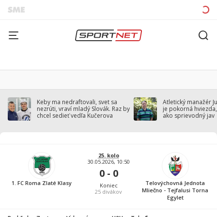
Keby ma nedraftovali, svet sa
Atletický manažér J
nezrúti, vraví mladý Slovák. Raz by
je pokorná hviezda,
chcel sedieť vedľa Kučerova
ako sprievodný jav
25. kolo
30.05.2026, 10:50
0 - 0
1. FC Roma Zlaté Klasy
Telovýchovná Jednota
Koniec
Mliečno - Tejfalusi Torna
25
divákov
Egylet