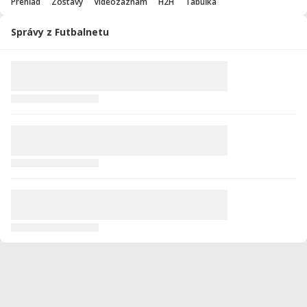
Prehľad
Zostavy
Videozáznam
H2H
Tabuľka
Správy z Futbalnetu