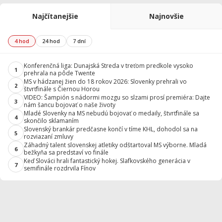
Najčítanejšie
Najnovšie
4 hod
24 hod
7 dní
Konferenčná liga: Dunajská Streda v treťom predkole vysoko
1
prehrala na pôde Twente
MS v hádzanej žien do 18 rokov 2026: Slovenky prehrali vo
2
štvrťfinále s Čiernou Horou
VIDEO: Šampión s nádormi mozgu so slzami prosí premiéra: Dajte
3
nám šancu bojovať o naše životy
Mladé Slovenky na MS nebudú bojovať o medaily, štvrťfinále sa
4
skončilo sklamaním
Slovenský brankár predčasne končí v tíme KHL, dohodol sa na
5
rozviazaní zmluvy
Záhadný talent slovenskej atletiky odštartoval MS výborne. Mladá
6
bežkyňa sa predstaví vo finále
Keď Slováci hrali fantastický hokej. Slafkovského generácia v
7
semifinále rozdrvila Fínov