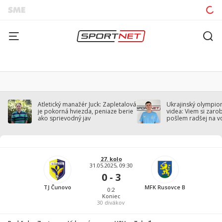
Atletický manažér Juck: Zapletalová
Ukrajinský olympion
je pokorná hviezda, peniaze berie
videa: Viem si zarobi
ako sprievodný jav
pošlem radšej na v
27. kolo
31.05.2025, 09:30
0 - 3
TJ Čunovo
MFK Rusovce B
0:2
Koniec
30
divákov