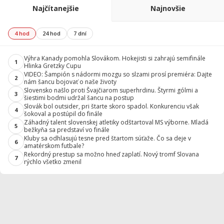
Najčítanejšie
Najnovšie
4 hod
24 hod
7 dní
Výhra Kanady pomohla Slovákom. Hokejisti si zahrajú semifinále
1
Hlinka Gretzky Cupu
VIDEO: Šampión s nádormi mozgu so slzami prosí premiéra: Dajte
2
nám šancu bojovať o naše životy
Slovensko našlo proti Švajčiarom superhrdinu. Štyrmi gólmi a
3
šiestimi bodmi udržal šancu na postup
Slovák bol outsider, pri štarte skoro spadol. Konkurenciu však
4
šokoval a postúpil do finále
Záhadný talent slovenskej atletiky odštartoval MS výborne. Mladá
5
bežkyňa sa predstaví vo finále
Kluby sa odhlasujú tesne pred štartom súťaže. Čo sa deje v
6
amatérskom futbale?
Rekordný prestup sa možno hneď zaplatí. Nový tromf Slovana
7
rýchlo všetko zmenil