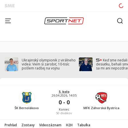
Ukrajinský olympionik z virálneho
Keď sme nedal
videa: Viem si zarobiť, 10-tisíc
desiatku, behali sm
pošlem radšej na vojnu
sa mi ani nepozdra
Droppa
5. kolo
26.04.2026, 14:05
0 - 0
ŠK Bernolákovo
MFK Záhorská Bystrica
Koniec
50
divákov
Prehľad
Zostavy
Videozáznam
H2H
Tabuľka