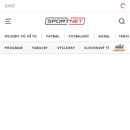
HVIEZDY SÚ UŽ TU
FUTBAL
FUTBALNET
HOKEJ
TENIS
PROGRAM
TABUĽKY
VÝSLEDKY
SLOVENSKÝ TÍM
VŠE