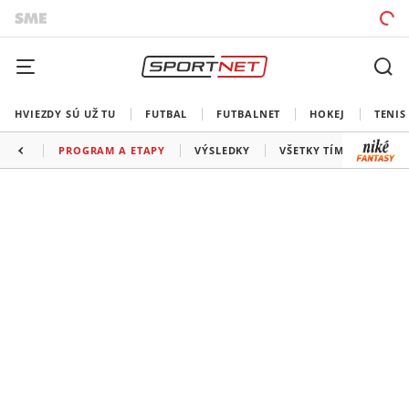
HVIEZDY SÚ UŽ TU
FUTBAL
FUTBALNET
HOKEJ
TENIS
PROGRAM A ETAPY
VÝSLEDKY
VŠETKY TÍMY
INF