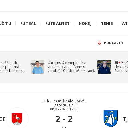
UŽ TU
FUTBAL
FUTBALNET
HOKEJ
TENIS
AT
PODCASTY
anažér Juck:
Ukrajinský olympionik z
Keď
á je pokorná
virálneho videa: Viem si
desiatku
niaze berie ako
zarobiť, 10-tisíc pošlem radšej
Sutter s
jav
na vojnu
spomín
3. k. - semifinále - prvé
stretnutia
08.05.2025, 17:30
2 - 2
CE
T