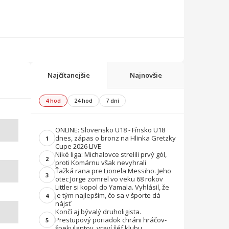
Najčítanejšie
Najnovšie
4 hod
24 hod
7 dní
ONLINE: Slovensko U18 - Fínsko U18
dnes, zápas o bronz na Hlinka Gretzky
1
Cupe 2026 LIVE
Niké liga: Michalovce strelili prvý gól,
2
proti Komárnu však nevyhrali
Ťažká rana pre Lionela Messiho. Jeho
3
otec Jorge zomrel vo veku 68 rokov
Littler si kopol do Yamala. Vyhlásil, že
je tým najlepším, čo sa v športe dá
4
nájsť
Končí aj bývalý druholigista.
Prestupový poriadok chráni hráčov-
5
špekulantov, vraví šéf klubu