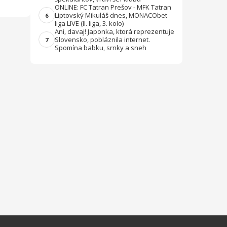
ONLINE: FC Tatran Prešov - MFK Tatran
Liptovský Mikuláš dnes, MONACObet
6
liga LIVE (II. liga, 3. kolo)
Ani, davaj! Japonka, ktorá reprezentuje
Slovensko, pobláznila internet.
7
Spomína babku, srnky a sneh