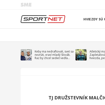
HVIEZDY SÚ 
Keby ma nedraftovali, svet sa
Atletický m
nezrúti, vraví mladý Slovák.
Zapletalov
Raz by chcel sedieť vedľa
hviezda, pe
Kučerova
sprievodný 
TJ DRUŽSTEVNÍK MALČI