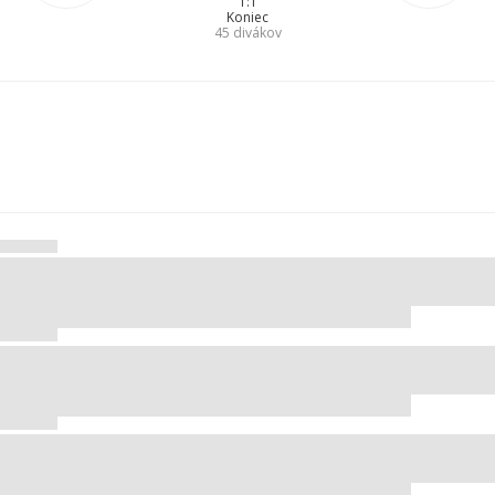
1:1
Koniec
45
divákov