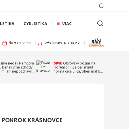
LETIKA
CYKLISTIKA
VIAC
ŠPORT V TV
VÝSLEDKY A KURZY
 sme nedali Nemcom
Obrovský požiar na
, behali sme schody.
Horehroní: Za pár minút
a mi ani nepozdravil,
horela celá ulica, oheň mal byť
a Droppa
založený úmyselne
J POKROK KRÁSNOVCE