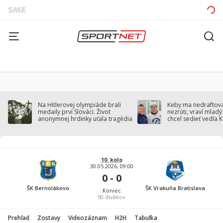
Na Hitlerovej olympiáde brali
Keby ma nedraftoval
medaily prví Slováci. Život
nezrúti, vraví mladý
anonymnej hrdinky uťala tragédia
chcel sedieť vedľa 
10. kolo
30.05.2026, 09:00
0 - 0
ŠK Bernolákovo
ŠK Vrakuňa Bratislava
Koniec
50
divákov
Prehľad
Zostavy
Videozáznam
H2H
Tabuľka