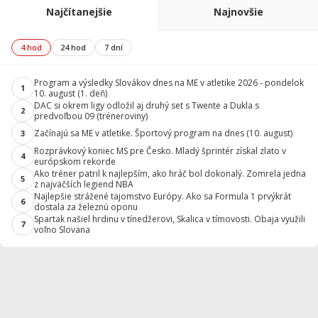
Najčítanejšie
Najnovšie
4 hod
24 hod
7 dní
Program a výsledky Slovákov dnes na ME v atletike 2026 - pondelok
1
10. august (1. deň)
DAC si okrem ligy odložil aj druhý set s Twente a Dukla s
2
predvoľbou 09 (tréneroviny)
Začínajú sa ME v atletike. Športový program na dnes (10. august)
3
Rozprávkový koniec MS pre Česko. Mladý šprintér získal zlato v
4
európskom rekorde
Ako tréner patril k najlepším, ako hráč bol dokonalý. Zomrela jedna
5
z najväčších legiend NBA
Najlepšie strážené tajomstvo Európy. Ako sa Formula 1 prvýkrát
6
dostala za železnú oponu
Spartak našiel hrdinu v tínedžerovi, Skalica v tímovosti. Obaja využili
7
voľno Slovana