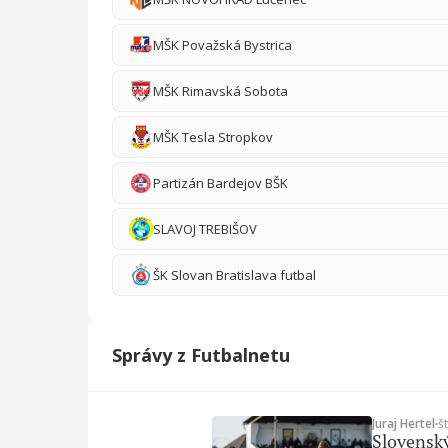
MŠK Považská Bystrica
MŠK Rimavská Sobota
MŠK Tesla Stropkov
Partizán Bardejov BŠK
SLAVOJ TREBIŠOV
ŠK Slovan Bratislava futbal
Správy z Futbalnetu
Juraj Hertel
∙
š
Slovenský