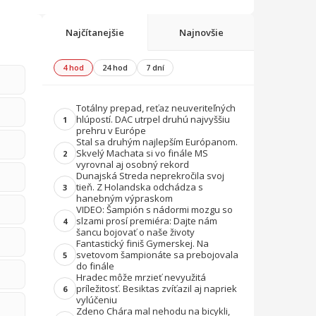
Najčítanejšie
Najnovšie
4 hod
24 hod
7 dní
Totálny prepad, reťaz neuveriteľných
hlúpostí. DAC utrpel druhú najvyššiu
1
prehru v Európe
Stal sa druhým najlepším Európanom.
Skvelý Machata si vo finále MS
2
vyrovnal aj osobný rekord
Dunajská Streda neprekročila svoj
tieň. Z Holandska odchádza s
3
hanebným výpraskom
VIDEO: Šampión s nádormi mozgu so
slzami prosí premiéra: Dajte nám
4
šancu bojovať o naše životy
Fantastický finiš Gymerskej. Na
svetovom šampionáte sa prebojovala
5
do finále
Hradec môže mrzieť nevyužitá
príležitosť. Besiktas zvíťazil aj napriek
6
vylúčeniu
Zdeno Chára mal nehodu na bicykli,