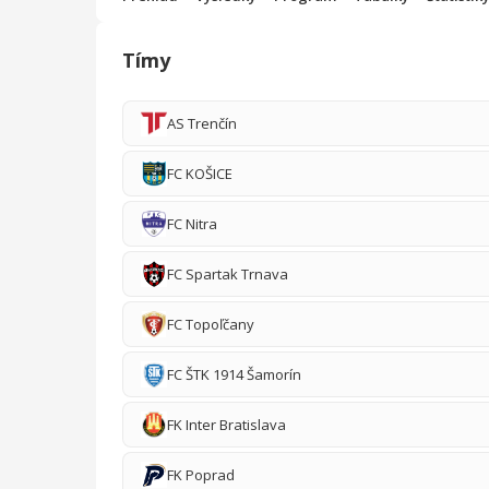
Tímy
AS Trenčín
FC KOŠICE
FC Nitra
FC Spartak Trnava
FC Topoľčany
FC ŠTK 1914 Šamorín
FK Inter Bratislava
FK Poprad