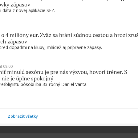
ovky zápasov
i dáta z novej aplikácie SFZ.
 o 4 milióny eur. Zväz sa bráni súdnou cestou a hrozí zru
ých zápasov
pred dopadmi na kluby, mládež aj prípravné zápasy.
ut 08:00
ť minulú sezónu je pre nás výzvou, hovorí tréner. S
 nie je úplne spokojný
reťoligistu pôsobí iba 33-ročný Daniel Vanta.
Zobraziť všetky