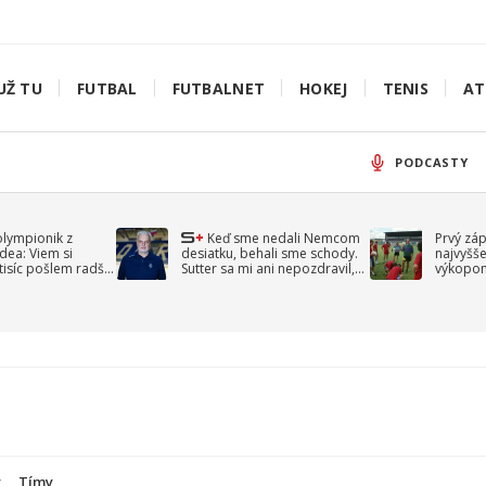
UŽ TU
FUTBAL
FUTBALNET
HOKEJ
TENIS
AT
PODCASTY
olympionik z
Keď sme nedali Nemcom
Prvý zá
idea: Viem si
desiatku, behali sme schody.
najvyšše
-tisíc pošlem radšej
Sutter sa mi ani nepozdravil,
výkopom
spomína Droppa
uzavret
y
Tímy