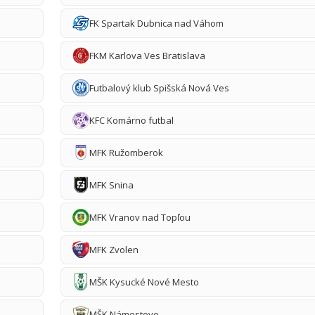
FK Spartak Dubnica nad Váhom
FKM Karlova Ves Bratislava
Futbalový klub Spišská Nová Ves
KFC Komárno futbal
MFK Ružomberok
MFK Snina
MFK Vranov nad Topľou
MFK Zvolen
MŠK Kysucké Nové Mesto
MŠK Námestovo