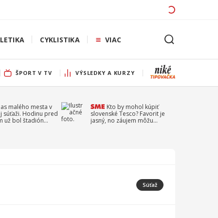
LETIKA
CYKLISTIKA
VIAC
ŠPORT V TV
VÝSLEDKY A KURZY
pas malého mesta v
Kto by mohol kúpiť
j súťaži. Hodinu pred
slovenské Tesco? Favorit je
 už bol štadión
jasný, no záujem môžu
ý
prejaviť aj ďalší
Súťaž