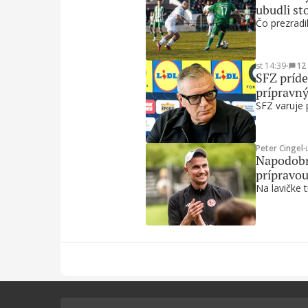
ubudli st
Čo prezradil
st 14:39
∙
12
SFZ príde
prípravn
SFZ varuje 
Peter Cingel
∙
Napodobni
prípravou
Na lavičke t