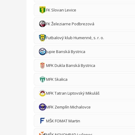
FK Slovan Levice
FK Železiarne Podbrezová
Futbalový klub Humenné, s. r. o.
Jupie Banská Bystrica
MFK Dukla Banská Bystrica
MFK Skalica
MFK Tatran Liptovský Mikuláš
MFK Zemplín Michalovce
MŠK FOMAT Martin
MŠK NOVOHRAD Lučenec