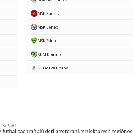
MŠK Púchov
MŠK Senec
MŠK Žilina
SDM Domino
ŠK Odeva Lipany
t 19:15
∙
1
 futbal zachraňujú deti a veteráni, v niektorých regióno