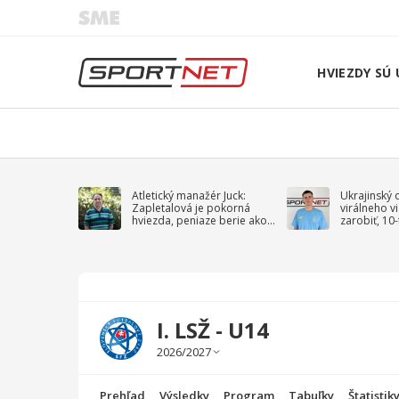
HVIEZDY SÚ 
Atletický manažér Juck:
Ukrajinský 
Zapletalová je pokorná
virálneho v
hviezda, peniaze berie ako
zarobiť, 10
sprievodný jav
na vojnu
I. LSŽ - U14
Prehľad
Výsledky
Program
Tabuľky
Štatistik