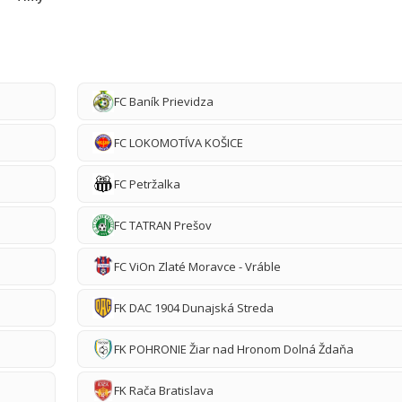
FC Baník Prievidza
FC LOKOMOTÍVA KOŠICE
FC Petržalka
FC TATRAN Prešov
FC ViOn Zlaté Moravce - Vráble
FK DAC 1904 Dunajská Streda
FK POHRONIE Žiar nad Hronom Dolná Ždaňa
FK Rača Bratislava