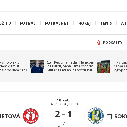
UŽ TU
FUTBAL
FUTBALNET
HOKEJ
TENIS
AT
PODCASTY
olympionik z
Keď sme nedali Nemcom
Prvý zá
idea: Viem si
desiatku, behali sme schody.
najvyšše
-tisíc pošlem radšej
Sutter sa mi ani nepozdravil,
výkopom
spomína Droppa
uzavret
18. kolo
02.05.2026, 11:30
2 - 1
BIETOVÁ
TJ SO
1:1