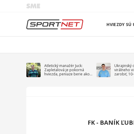
HVIEZDY SÚ 
Atletický manažér Juck:
Ukrajinský 
Zapletalová je pokorná
virálneho v
hviezda, peniaze berie ako
zarobiť, 10
sprievodný jav
na vojnu
FK - BANÍK ĽU