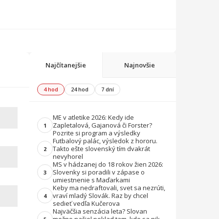
Najčítanejšie
Najnovšie
4 hod
24 hod
7 dní
ME v atletike 2026: Kedy ide
Zapletalová, Gajanová či Forster?
1
Pozrite si program a výsledky
Futbalový palác, výsledok z hororu.
Takto ešte slovenský tím dvakrát
2
nevyhorel
MS v hádzanej do 18 rokov žien 2026:
Slovenky si poradili v zápase o
3
umiestnenie s Maďarkami
Keby ma nedraftovali, svet sa nezrúti,
vraví mladý Slovák. Raz by chcel
4
sedieť vedľa Kučerova
Najväčšia senzácia leta? Slovan