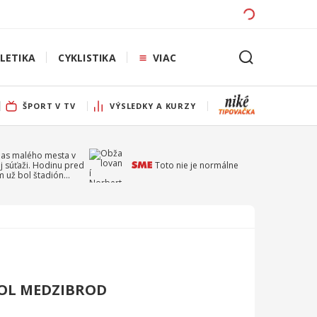
LETIKA
CYKLISTIKA
VIAC
ŠPORT V TV
VÝSLEDKY A KURZY
pas malého mesta v
j súťaži. Hodinu pred
Toto nie je normálne
 už bol štadión
ý
KOL MEDZIBROD