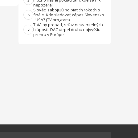
možno našiel poklad tam, kde sa nik
5
nepozeral
Slováci zabojujú po piatich rokoch o
finále. Kde sledovať zápas Slovensko
6
- USA? (TV program)
Totálny prepad, reťaz neuveriteľných
hlúpostí. DAC utrpel druhú najvyššiu
7
prehru v Európe