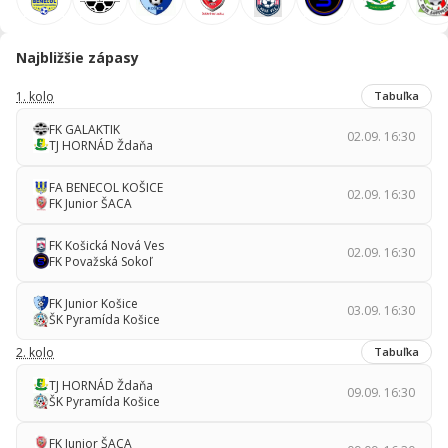
Najbližšie zápasy
1. kolo
Tabuľka
FK GALAKTIK
02.09. 16:30
TJ HORNÁD Ždaňa
FA BENECOL KOŠICE
02.09. 16:30
FK Junior ŠACA
FK Košická Nová Ves
02.09. 16:30
FK Považská Sokoľ
FK Junior Košice
03.09. 16:30
ŠK Pyramída Košice
2. kolo
Tabuľka
TJ HORNÁD Ždaňa
09.09. 16:30
ŠK Pyramída Košice
FK Junior ŠACA