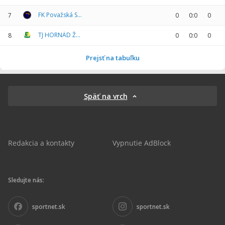
FK Považská Sokoľ
7
0
0:0
0
TJ HORNÁD Ždaňa
8
0
0:0
0
Prejsť na tabuľku
Späť na vrch
Redakcia a kontakty
Vypnutie AdBlock
Sledujte nás:
sportnet.sk
sportnet.sk