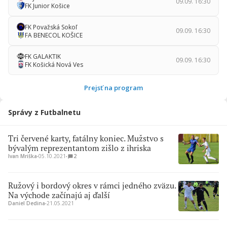
09.09. 16:30
FK Junior Košice
FK Považská Sokoľ
09.09. 16:30
FA BENECOL KOŠICE
FK GALAKTIK
09.09. 16:30
FK Košická Nová Ves
Prejsť na program
Správy z Futbalnetu
Tri červené karty, fatálny koniec. Mužstvo s
bývalým reprezentantom zišlo z ihriska
Ivan Mriška
∙
05.10.2021
∙
2
Ružový i bordový okres v rámci jedného zväzu.
Na východe začínajú aj ďalší
Daniel Dedina
∙
21.05.2021