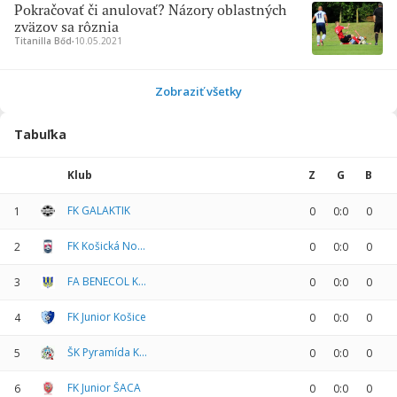
Pokračovať či anulovať? Názory oblastných
zväzov sa rôznia
Titanilla Bőd
∙
10.05.2021
Zobraziť všetky
Tabuľka
Klub
Z
G
B
FK GALAKTIK
1
0
0:0
0
FK Košická Nová Ves
2
0
0:0
0
FA BENECOL KOŠICE
3
0
0:0
0
FK Junior Košice
4
0
0:0
0
ŠK Pyramída Košice
5
0
0:0
0
FK Junior ŠACA
6
0
0:0
0