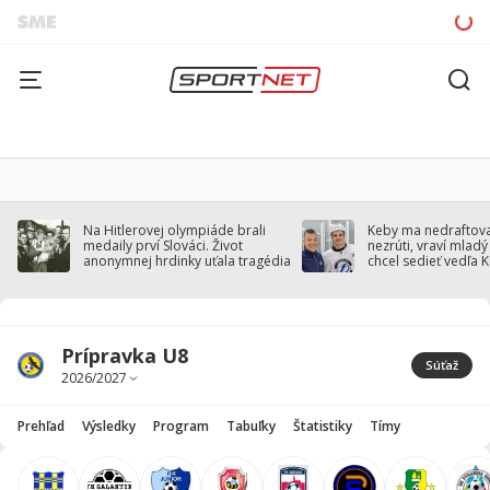
Na Hitlerovej olympiáde brali
Keby ma nedraftoval
medaily prví Slováci. Život
nezrúti, vraví mladý
anonymnej hrdinky uťala tragédia
chcel sedieť vedľa 
Prípravka U8
Súťaž
Prehľad
Výsledky
Program
Tabuľky
Štatistiky
Tímy