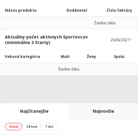
Názov produktu
Dodávateľ
Číslo faktúry
Žiadne dáta.
Aktuálny počet aktívnych športovcov
(minimálne 3 štarty)
Veková kategória
Muži
Ženy
Spolu
Žiadne dáta.
Najčítanejšie
Najnovšie
4 hod
24 hod
7 dní