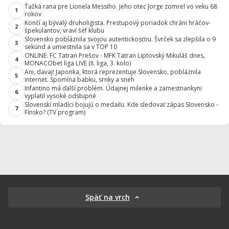
Ťažká rana pre Lionela Messiho. Jeho otec Jorge zomrel vo veku 68
1
rokov
Končí aj bývalý druholigista. Prestupový poriadok chráni hráčov-
2
špekulantov, vraví šéf klubu
Slovensko pobláznila svojou autentickosťou. Švrček sa zlepšila o 9
3
sekúnd a umiestnila sa v TOP 10
ONLINE: FC Tatran Prešov - MFK Tatran Liptovský Mikuláš dnes,
4
MONACObet liga LIVE (II. liga, 3. kolo)
Ani, davaj! Japonka, ktorá reprezentuje Slovensko, pobláznila
5
internet. Spomína babku, srnky a sneh
Infantino má ďalší problém. Údajnej milenke a zamestnankyni
6
vyplatil vysoké odstupné
Slovenskí mladíci bojujú o medailu. Kde sledovať zápas Slovensko -
7
Fínsko? (TV program)
Späť na vrch