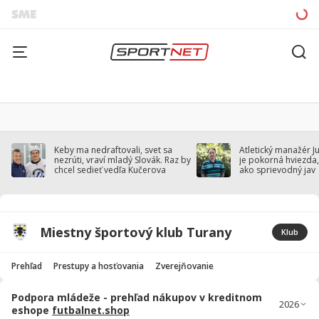
Keby ma nedraftovali, svet sa
Atletický manažér J
nezrúti, vraví mladý Slovák. Raz by
je pokorná hviezda,
chcel sedieť vedľa Kučerova
ako sprievodný jav
Miestny športový klub Turany
Klub
Prehľad
Prestupy a hosťovania
Zverejňovanie
Podpora mládeže - prehľad nákupov v kreditnom
eshope
futbalnet.shop