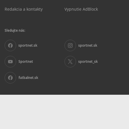
Redakcia a kontakty
Vypnutie AdBlock
Sledujte nás:
sportnet.sk
sportnet.sk
Sportnet
sportnet_sk
futbalnet.sk
Inzercia
|
Ochrana osobných údajov
|
Nariadenie DSA
|