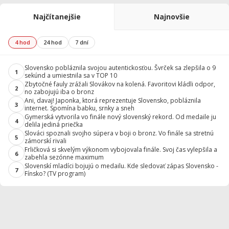
Najčítanejšie
Najnovšie
4 hod
24 hod
7 dní
Slovensko pobláznila svojou autentickosťou. Švrček sa zlepšila o 9
1
sekúnd a umiestnila sa v TOP 10
Zbytočné fauly zrážali Slovákov na kolená. Favoritovi kládli odpor,
2
no zabojujú iba o bronz
Ani, davaj! Japonka, ktorá reprezentuje Slovensko, pobláznila
3
internet. Spomína babku, srnky a sneh
Gymerská vytvorila vo finále nový slovenský rekord. Od medaile ju
4
delila jediná priečka
Slováci spoznali svojho súpera v boji o bronz. Vo finále sa stretnú
5
zámorskí rivali
Frličková si skvelým výkonom vybojovala finále. Svoj čas vylepšila a
6
zabehla sezónne maximum
Slovenskí mladíci bojujú o medailu. Kde sledovať zápas Slovensko -
7
Fínsko? (TV program)