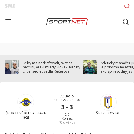
Keby ma nedraftovali, svet sa
Atletický manažér J
nezrúti, vraví mladý Slovák. Raz by
je pokorná hviezda,
chcel sedieť vedľa Kučerova
ako sprievodný jav
18. kolo
18.04.2026, 10:00
3 - 3
ŠPORTOVÉ KLUBY BLAVA
ŠK LR CRYSTAL
2:0
1928
Koniec
40
divákov