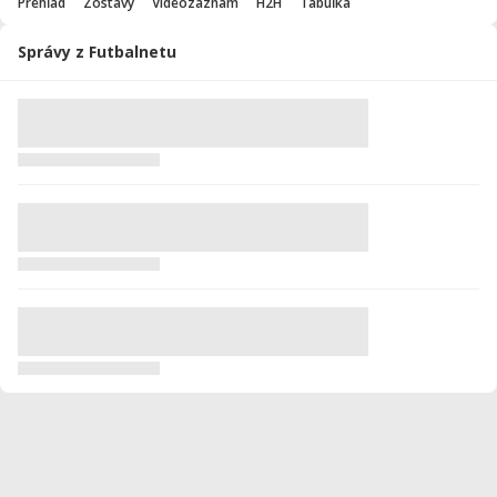
Prehľad
Zostavy
Videozáznam
H2H
Tabuľka
Správy z Futbalnetu