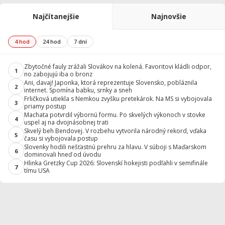
Najčítanejšie
Najnovšie
4 hod
24 hod
7 dní
Zbytočné fauly zrážali Slovákov na kolená. Favoritovi kládli odpor,
1
no zabojujú iba o bronz
Ani, davaj! Japonka, ktorá reprezentuje Slovensko, pobláznila
2
internet. Spomína babku, srnky a sneh
Frličková utiekla s Nemkou zvyšku pretekárok. Na MS si vybojovala
3
priamy postup
Machata potvrdil výbornú formu. Po skvelých výkonoch v stovke
4
uspel aj na dvojnásobnej trati
Skvelý beh Bendovej. V rozbehu vytvorila národný rekord, vďaka
5
času si vybojovala postup
Slovenky hodili nešťastnú prehru za hlavu. V súboji s Maďarskom
6
dominovali hneď od úvodu
Hlinka Gretzky Cup 2026: Slovenskí hokejisti podľahli v semifinále
7
tímu USA