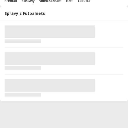
Prehľad
Zostavy
Videozáznam
H2H
Tabuľka
Správy z Futbalnetu