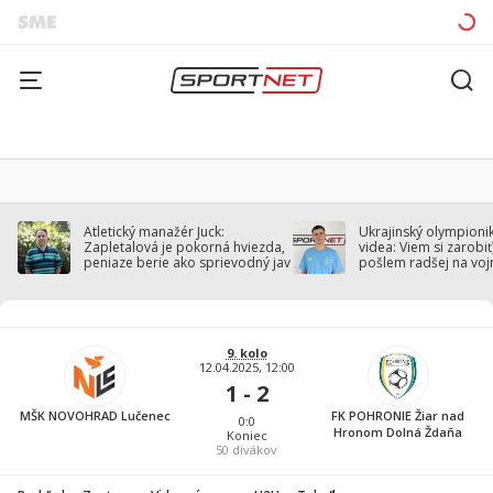
Atletický manažér Juck:
Ukrajinský olympionik
Zapletalová je pokorná hviezda,
videa: Viem si zarobiť,
peniaze berie ako sprievodný jav
pošlem radšej na voj
9. kolo
12.04.2025, 12:00
1 - 2
MŠK NOVOHRAD Lučenec
FK POHRONIE Žiar nad
0:0
Hronom Dolná Ždaňa
Koniec
50
divákov