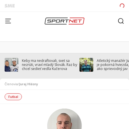
Keby ma nedraftovali, svet sa
Atletický manažér J
nezrúti, vraví mladý Slovák. Raz by
je pokorná hviezda,
chcel sedieť vedľa Kučerova
ako sprievodný jav
Členovia
/
Juraj Hlásny
Futbal