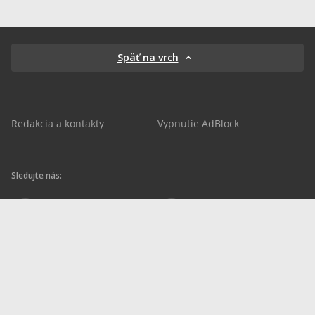
Späť na vrch
Redakcia a kontakty
Vypnutie AdBlock
Sledujte nás:
sportnet.sk
sportnet.sk
Sportnet
sportnet_sk
futbalnet.sk