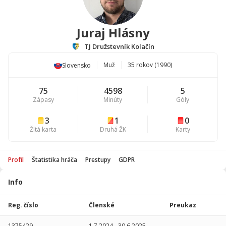
Juraj Hlásny
TJ Družstevník Kolačín
Muž
35 rokov (1990)
Slovensko
75
4598
5
Zápasy
Minúty
Góly
3
1
0
Žltá karta
Druhá ŽK
Karty
Profil
Štatistika hráča
Prestupy
GDPR
Info
Štatistika
hráča
Reg. číslo
Členské
Preukaz
Sezóna
P
1375429
1.7.2024
-
30.6.2025
-