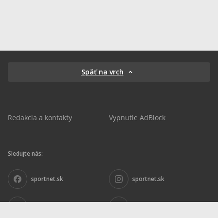
Späť na vrch
Redakcia a kontakty
Vypnutie AdBlock
Sledujte nás:
sportnet.sk
sportnet.sk
Sportnet
sportnet_sk