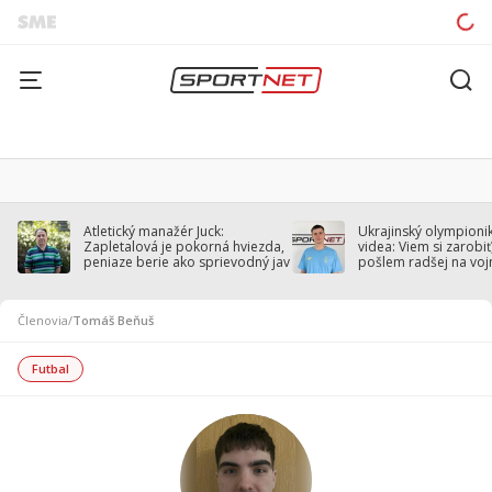
Atletický manažér Juck:
Ukrajinský olympionik
Zapletalová je pokorná hviezda,
videa: Viem si zarobiť,
peniaze berie ako sprievodný jav
pošlem radšej na voj
Členovia
/
Tomáš Beňuš
Futbal