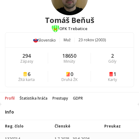
Tomáš Beňuš
OFK Trebatice
Muž
23 rokov (2003)
Slovensko
294
18650
2
Zápasy
Minúty
Góly
6
0
1
Žltá karta
Druhá ŽK
Karty
Profil
Štatistika hráča
Prestupy
GDPR
Info
Štatistika
hráča
Reg. číslo
Členské
Preukaz
Sezóna
P
1320714
1.7.2025
-
30.6.2026
-