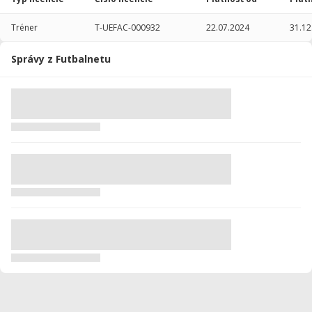
2014/2015
24
930
0
0
0
0
Tréner
T-UEFAC-000932
22.07.2024
31.12
Celkovo
294
18650
2
6
0
1
Správy z Futbalnetu