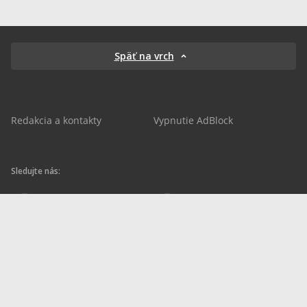
Späť na vrch
Redakcia a kontakty
Vypnutie AdBlock
Sledujte nás:
sportnet.sk
sportnet.sk
Sportnet
sportnet_sk
futbalnet.sk