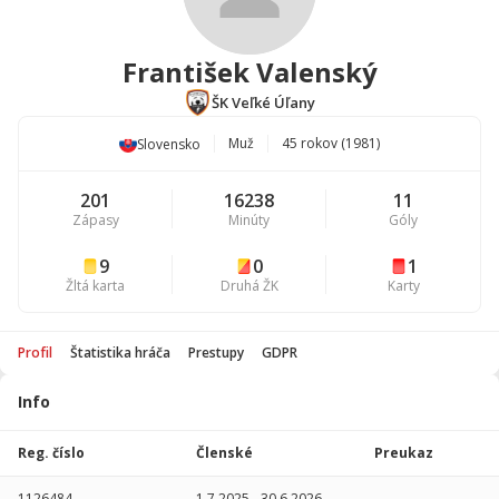
František Valenský
ŠK Veľké Úľany
Muž
45 rokov (1981)
Slovensko
201
16238
11
Zápasy
Minúty
Góly
9
0
1
Žltá karta
Druhá ŽK
Karty
Profil
Štatistika hráča
Prestupy
GDPR
Info
Štatistika
hráča
Reg. číslo
Členské
Preukaz
Sezóna
P
1126484
1.7.2025
-
30.6.2026
-