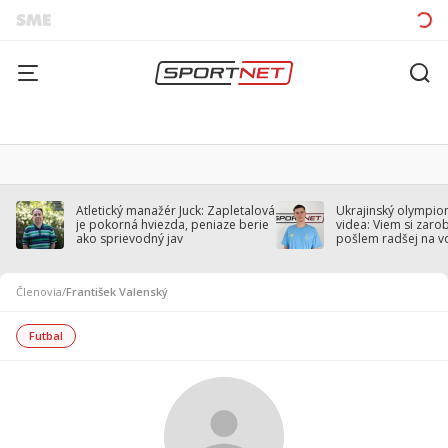
Atletický manažér Juck: Zapletalová
Ukrajinský olympion
je pokorná hviezda, peniaze berie
videa: Viem si zarobi
ako sprievodný jav
pošlem radšej na v
Členovia
/
František Valenský
Futbal