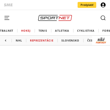
Predplatiť
TBALNET
HOKEJ
TENIS
ATLETIKA
CYKLISTIKA
FOR
NHL
REPREZENTÁCIE
SLOVENSKO
ČESKO
ĎAL