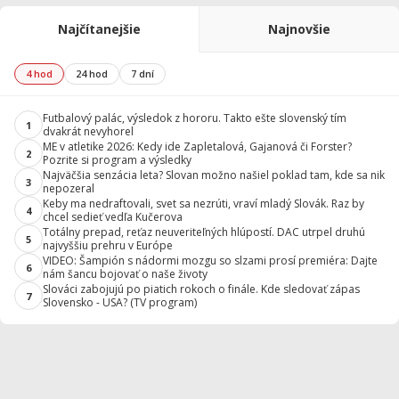
Najčítanejšie
Najnovšie
4 hod
24 hod
7 dní
Futbalový palác, výsledok z hororu. Takto ešte slovenský tím
1
dvakrát nevyhorel
ME v atletike 2026: Kedy ide Zapletalová, Gajanová či Forster?
2
Pozrite si program a výsledky
Najväčšia senzácia leta? Slovan možno našiel poklad tam, kde sa nik
3
nepozeral
Keby ma nedraftovali, svet sa nezrúti, vraví mladý Slovák. Raz by
4
chcel sedieť vedľa Kučerova
Totálny prepad, reťaz neuveriteľných hlúpostí. DAC utrpel druhú
5
najvyššiu prehru v Európe
VIDEO: Šampión s nádormi mozgu so slzami prosí premiéra: Dajte
6
nám šancu bojovať o naše životy
Slováci zabojujú po piatich rokoch o finále. Kde sledovať zápas
7
Slovensko - USA? (TV program)