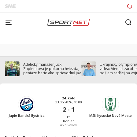
Atletický manažér Juck:
Ukrajinský olympionik
Zapletalová je pokorná hviezda,
videa: Viem si zarobiť,
peniaze berie ako sprievodný jav
pošlem radšej na voj
24. kolo
23.05.2026, 10:00
2 - 1
Jupie Banská Bystrica
MŠK Kysucké Nové Mesto
1:1
Koniec
45
divákov