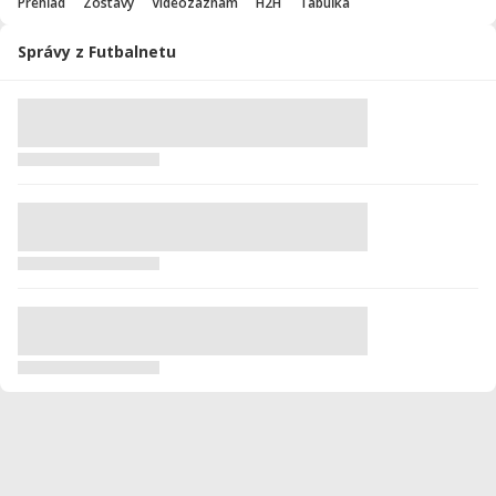
Prehľad
Zostavy
Videozáznam
H2H
Tabuľka
Správy z Futbalnetu