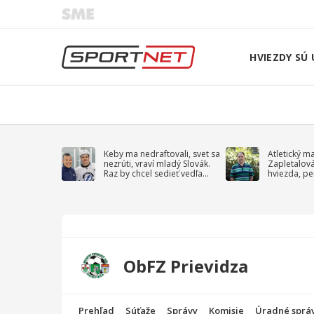
HVIEZDY SÚ 
Keby ma nedraftovali, svet sa
Atletický m
nezrúti, vraví mladý Slovák.
Zapletalov
Raz by chcel sedieť vedľa
hviezda, pe
Kučerova
sprievodný 
ObFZ Prievidza
Prehľad
Súťaže
Správy
Komisie
Úradné sprá