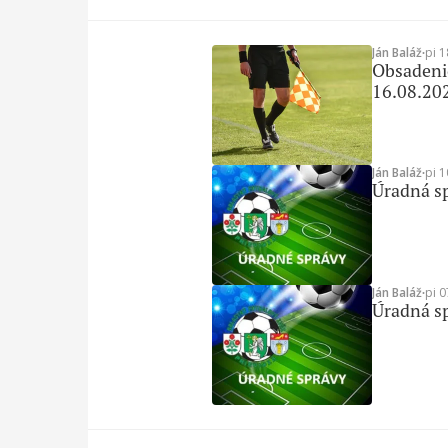
Ján Baláž
∙
pi 1
Obsadenie
16.08.20
Ján Baláž
∙
pi 1
Úradná sp
Ján Baláž
∙
pi 0
Úradná sp