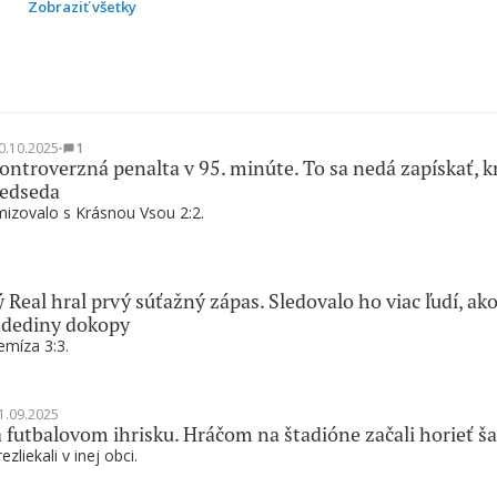
Zobraziť všetky
0.10.2025
∙
1
ntroverzná penalta v 95. minúte. To sa nedá zapískať, k
redseda
izovalo s Krásnou Vsou 2:2.
 Real hral prvý súťažný zápas. Sledovalo ho viac ľudí, ak
 dediny dokopy
emíza 3:3.
1.09.2025
 futbalovom ihrisku. Hráčom na štadióne začali horieť š
ezliekali v inej obci.