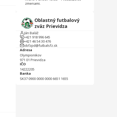
zmenami.
Oblastný futbalový
zväz Prievidza
Ján Baláž
+421 918 996 645
+421 46 54 30 476
obfzpd@futbalsfz.sk
Adresa
Olympionikov
971 01
Prievidza
IČO
14222205
Banka
SK37 0900 0000 0000 6651 1655