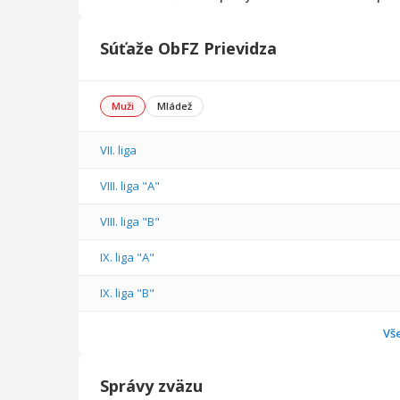
Súťaže ObFZ Prievidza
Muži
Mládež
VII. liga
VIII. liga "A"
VIII. liga "B"
IX. liga "A"
IX. liga "B"
Vš
Správy zväzu