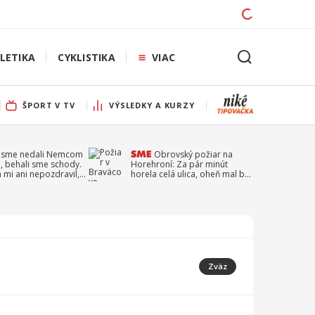
LETIKA
CYKLISTIKA
VIAC
ŠPORT V TV
VÝSLEDKY A KURZY
 sme nedali Nemcom
Obrovský požiar na
, behali sme schody.
Horehroní: Za pár minút
a mi ani nepozdravil,
horela celá ulica, oheň mal byť
a Droppa
založený úmyselne
Zväz