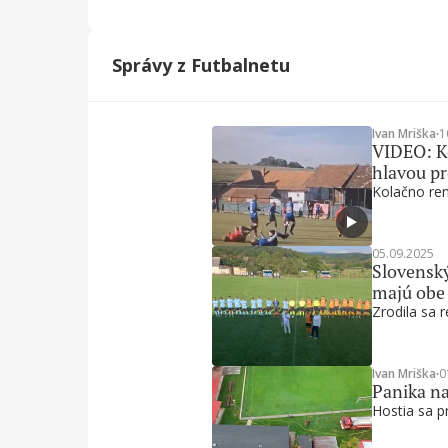
Správy z Futbalnetu
Ivan Mriška
∙
1
VIDEO: Ko
hlavou p
Kolačno rem
05.09.2025
Slovenský
majú obe
Zrodila sa r
Ivan Mriška
∙
0
Panika na
Hostia sa pr