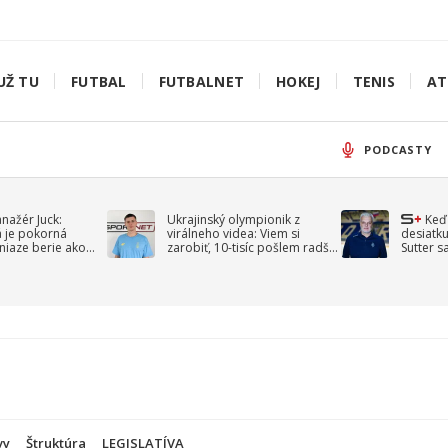
UŽ TU
FUTBAL
FUTBALNET
HOKEJ
TENIS
AT
PODCASTY
anažér Juck:
Ukrajinský olympionik z
Keď
á je pokorná
virálneho videa: Viem si
desiatku
niaze berie ako
zarobiť, 10-tisíc pošlem radšej
Sutter s
jav
na vojnu
spomín
vy
Štruktúra
LEGISLATÍVA