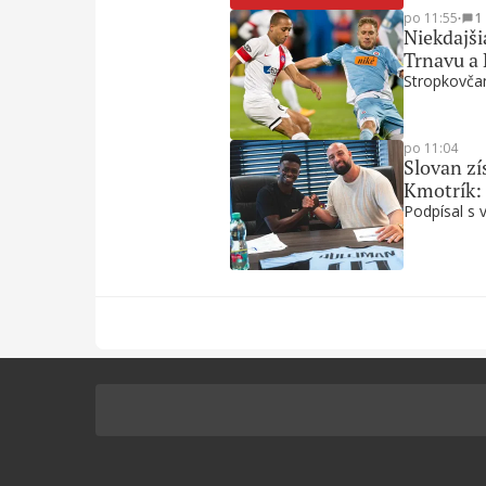
po 11:55
∙
1
Niekdajši
Trnavu a
Stropkovčan
po 11:04
Slovan zí
Kmotrík:
Podpísal s 