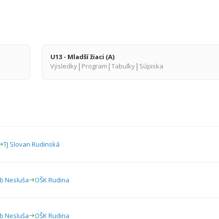
U13 - Mladší žiaci (A)
|
|
|
Výsledky
Program
Tabuľky
Súpiska
TJ Slovan Rudinská
ub Nesluša
OŠK Rudina
ub Nesluša
OŠK Rudina