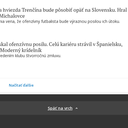
a hviezda Trenčína bude pôsobiť opäť na Slovensku. Hral 
 Michalovce
ia veria, že ofenzívny futbalista bude výraznou posilou ich útoku.
skal ofenzívnu posilu. Celú kariéru strávil v Španielsku,
 Moderný krídelník
vedením klubu štvorročnú zmluvu.
Načítať ďalšie
Späť na vrch