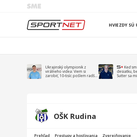
HVIEZDY SÚ 
Ukrajinský olympionik z
Keď sm
virálneho videa: Viem si
desiatku, b
zarobiť, 10-tisíc pošlem radšej
Sutter sa mi
na vojnu
spomína D
OŠK Rudina
Prehľad
Prestupy a hosťovania
Zverejňovanie