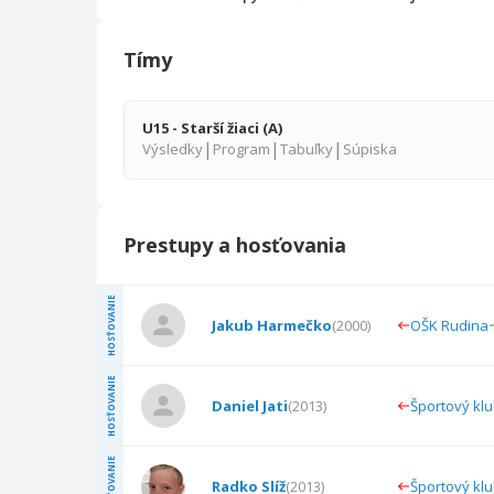
Tímy
U15 - Starší žiaci (A)
|
|
|
Výsledky
Program
Tabuľky
Súpiska
Prestupy a hosťovania
HOSŤOVANIE
Jakub Harmečko
(
2000
)
OŠK Rudina
HOSŤOVANIE
Daniel Jati
(
2013
)
Športový kl
HOSŤOVANIE
Radko Slíž
(
2013
)
Športový kl