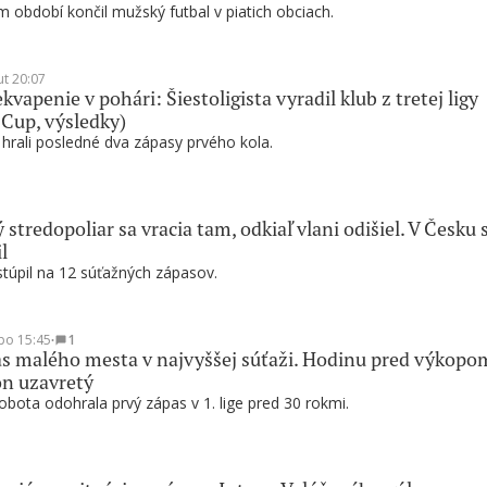
 období končil mužský futbal v piatich obciach.
ut 20:07
kvapenie v pohári: Šiestoligista vyradil klub z tretej ligy
 Cup, výsledky)
 hrali posledné dva zápasy prvého kola.
 stredopoliar sa vracia tam, odkiaľ vlani odišiel. V Česku 
l
túpil na 12 súťažných zápasov.
po 15:45
∙
1
s malého mesta v najvyššej súťaži. Hodinu pred výkopo
ón uzavretý
bota odohrala prvý zápas v 1. lige pred 30 rokmi.