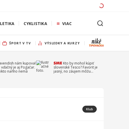
LETIKA
CYKLISTIKA
VIAC
ŠPORT V TV
VÝSLEDKY A KURZY
Cavendish nám kupoval
Kto by mohol kúpiť
 vďačný je aj Pogačar.
slovenské Tesco? Favorit je
 nikto naňho nemá
jasný, no záujem môžu
prejaviť aj ďalší
Klub