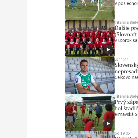
V poslednom
Titanilla Bőd
∙
Ďalšie pre
(Slovnaft
V utorok sa
ut 11:44
Slovenský
nepresadi
Celkovo nas
Titanilla Bőd
∙
Prvý zápa
bol štadi
Rimavská So
po 19:05