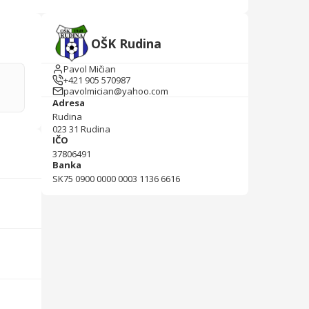
OŠK Rudina
Pavol Mičian
+421 905 570987
pavolmician@yahoo.com
Adresa
Rudina
023 31
Rudina
IČO
37806491
Banka
SK75 0900 0000 0003 1136 6616