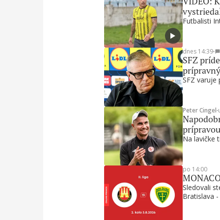
VIDEO: Ku
vystrieda
Futbalisti I
dnes 14:39
∙
SFZ príde
prípravn
SFZ varuje 
Peter Cingel
∙
Napodobni
prípravou
Na lavičke t
po 14:00
MONACObet
Sledovali s
Bratislava -