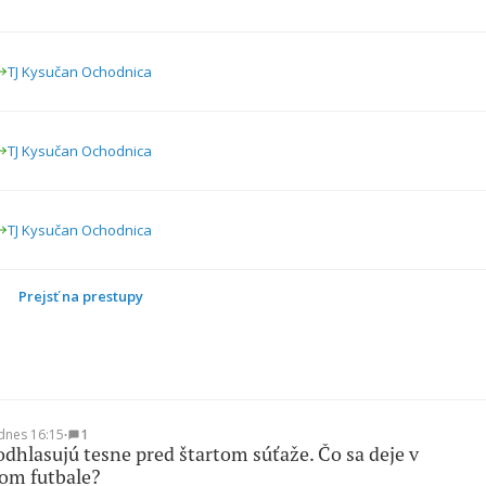
TJ Kysučan Ochodnica
TJ Kysučan Ochodnica
TJ Kysučan Ochodnica
Prejsť na prestupy
dnes 16:15
∙
1
odhlasujú tesne pred štartom súťaže. Čo sa deje v
om futbale?