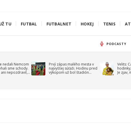
UŽ TU
FUTBAL
FUTBALNET
HOKEJ
TENIS
AT
PODCASTY
e nedali Nemcom
Prvý zápas malého mesta v
Velits: 
ehali sme schody.
najvyššej súťaži. Hodinu pred
hodinky,
 ani nepozdravil,
výkopom už bol štadión
Je zjav,
roppa
uzavretý