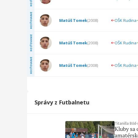
HOSŤOVANIE
Matúš Tomek
(
2008
)
OŠK Rudina
HOSŤOVANIE
Matúš Tomek
(
2008
)
OŠK Rudina
HOSŤOVANIE
Matúš Tomek
(
2008
)
OŠK Rudina
Správy z Futbalnetu
Titanilla Bőd
∙
Kluby sa 
amatérsk