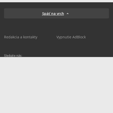
Späť na vrch
Redakcia a kontakty
Vypnutie AdBlock
Sledujte nás:
sportnet.sk
sportnet.sk
Sportnet
sportnet_sk
futbalnet.sk