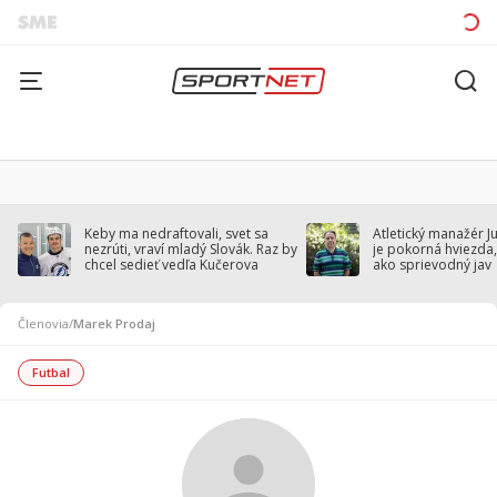
Keby ma nedraftovali, svet sa
Atletický manažér J
nezrúti, vraví mladý Slovák. Raz by
je pokorná hviezda,
chcel sedieť vedľa Kučerova
ako sprievodný jav
Členovia
/
Marek Prodaj
Futbal