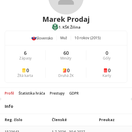
Marek Prodaj
1. KŠK Žilina
Muž
10 rokov (2015)
Slovensko
6
60
0
Zápasy
Minúty
Góly
0
0
0
Žltá karta
Druhá ŽK
Karty
Profil
Štatistika hráča
Prestupy
GDPR
Info
Štatistika
hráča
Reg. číslo
Členské
Preukaz
Sezóna
P
1523643
1.7.2026
-
30.6.2027
-