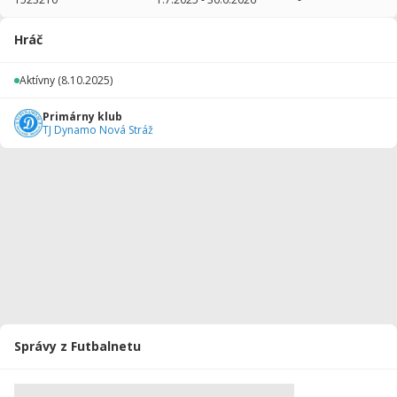
2025/2026
9
180
0
0
0
0
Hráč
Celkovo
9
180
0
0
0
0
Aktívny
(8.10.2025)
Primárny klub
TJ Dynamo Nová Stráž
Správy z Futbalnetu