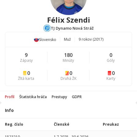
Félix Szendi
TJ Dynamo Nová Stráž
Muž
9 rokov (2017)
Slovensko
9
180
0
Zápasy
Minúty
Góly
0
0
0
Žltá karta
Druhá ŽK
Karty
Profil
Štatistika hráča
Prestupy
GDPR
Info
Štatistika
hráča
Reg. číslo
Členské
Preukaz
Sezóna
P
1523210
1.7.2025
-
30.6.2026
-