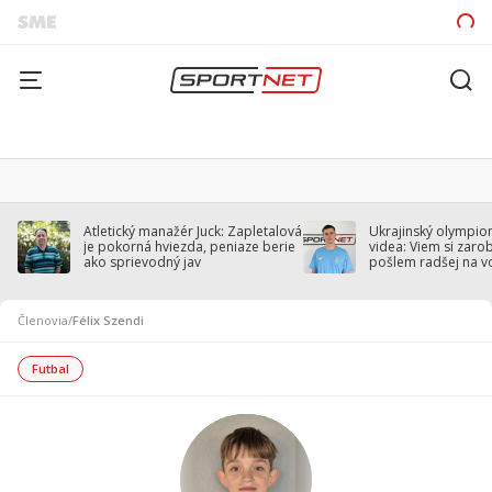
Atletický manažér Juck: Zapletalová
Ukrajinský olympion
je pokorná hviezda, peniaze berie
videa: Viem si zarobi
ako sprievodný jav
pošlem radšej na v
Členovia
/
Félix Szendi
Futbal