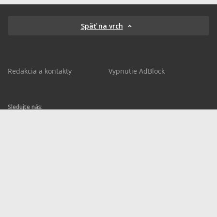
Späť na vrch
Redakcia a kontakty
Vypnutie AdBlock
Sledujte nás:
sportnet.sk
sportnet.sk
Sportnet
sportnet_sk
futbalnet.sk