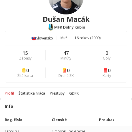
Dušan Macák
MFK Dolný Kubín
Muž
16 rokov (2009)
Slovensko
15
47
0
Zápasy
Minúty
Góly
0
0
0
Žltá karta
Druhá ŽK
Karty
Profil
Štatistika hráča
Prestupy
GDPR
Info
Štatistika
hráča
Reg. číslo
Členské
Preukaz
Sezóna
P
1523124
1.7.2025
-
30.6.2026
-