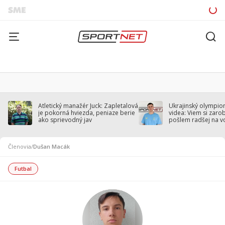
Atletický manažér Juck: Zapletalová
Ukrajinský olympion
je pokorná hviezda, peniaze berie
videa: Viem si zarobi
ako sprievodný jav
pošlem radšej na v
Členovia
/
Dušan Macák
Futbal