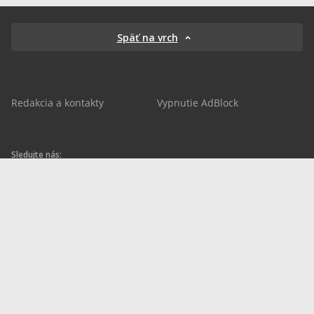
Späť na vrch
Redakcia a kontakty
Vypnutie AdBlock
Sledujte nás:
sportnet.sk
sportnet.sk
Sportnet
sportnet_sk
futbalnet.sk