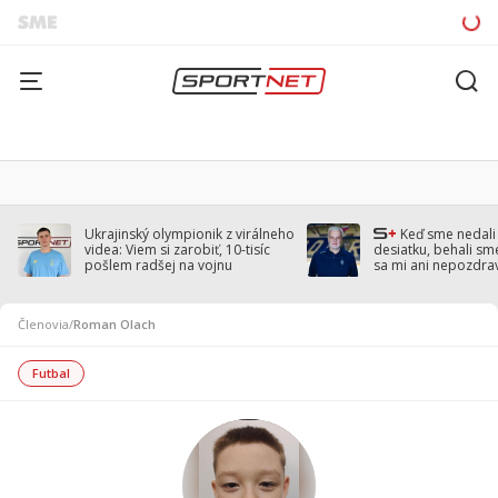
Ukrajinský olympionik z virálneho
Keď sme nedal
videa: Viem si zarobiť, 10-tisíc
desiatku, behali sm
pošlem radšej na vojnu
sa mi ani nepozdra
Droppa
Členovia
/
Roman Olach
Futbal