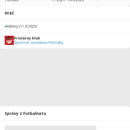
2025/2026
24
720
0
0
0
0
Hráč
Celkovo
24
720
0
0
0
0
Aktívny
(11.9.2025)
Primárny klub
Športové zariadenia Petržalky
Správy z Futbalnetu