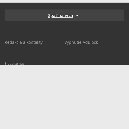
Späť na vrch
Redakcia a kontakty
Vypnutie AdBlock
Sledujte nás:
sportnet.sk
sportnet.sk
Sportnet
sportnet_sk
futbalnet.sk