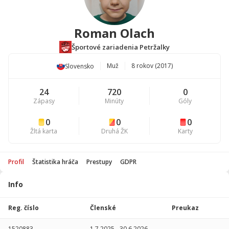
Roman Olach
Športové zariadenia Petržalky
Muž
8 rokov (2017)
Slovensko
24
720
0
Zápasy
Minúty
Góly
0
0
0
Žltá karta
Druhá ŽK
Karty
Profil
Štatistika hráča
Prestupy
GDPR
Info
Štatistika
hráča
Reg. číslo
Členské
Preukaz
Sezóna
P
1520883
1.7.2025
-
30.6.2026
-