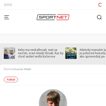
Keby ma nedraftovali, svet sa
Atletický manažér J
nezrúti, vraví mladý Slovák. Raz by
je pokorná hviezda,
chcel sedieť vedľa Kučerova
ako sprievodný jav
Členovia
/
Lucas Vlado
Futbal