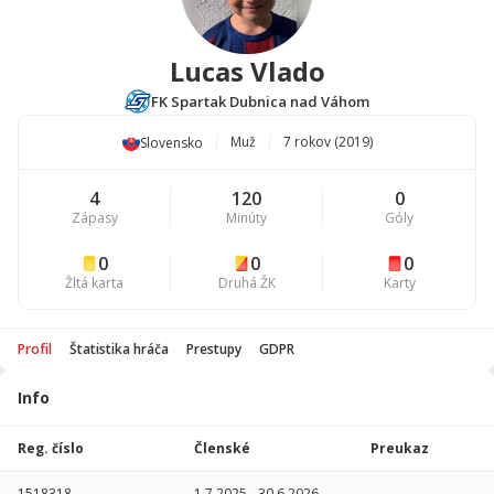
Lucas Vlado
FK Spartak Dubnica nad Váhom
Muž
7 rokov (2019)
Slovensko
4
120
0
Zápasy
Minúty
Góly
0
0
0
Žltá karta
Druhá ŽK
Karty
Profil
Štatistika hráča
Prestupy
GDPR
Info
Štatistika
hráča
Reg. číslo
Členské
Preukaz
Sezóna
P
1518318
1.7.2025
-
30.6.2026
-