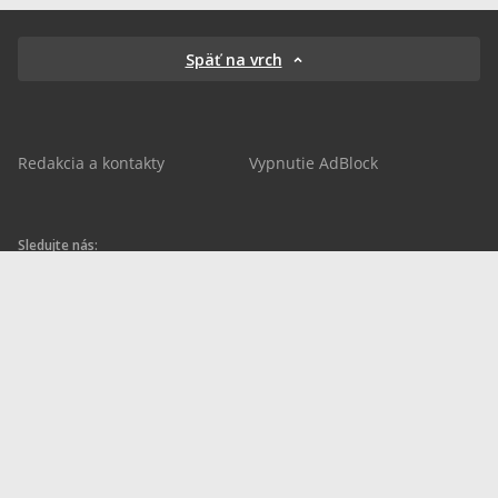
Späť na vrch
Redakcia a kontakty
Vypnutie AdBlock
Sledujte nás:
sportnet.sk
sportnet.sk
Sportnet
sportnet_sk
futbalnet.sk