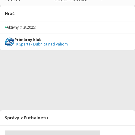
2025/2026
4
120
0
0
0
0
Hráč
Celkovo
4
120
0
0
0
0
Aktívny
(1.9.2025)
Primárny klub
FK Spartak Dubnica nad Váhom
Správy z Futbalnetu