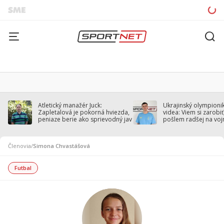
Atletický manažér Juck:
Ukrajinský olympionik
Zapletalová je pokorná hviezda,
videa: Viem si zarobiť,
peniaze berie ako sprievodný jav
pošlem radšej na voj
Členovia
/
Simona Chvastášová
Futbal