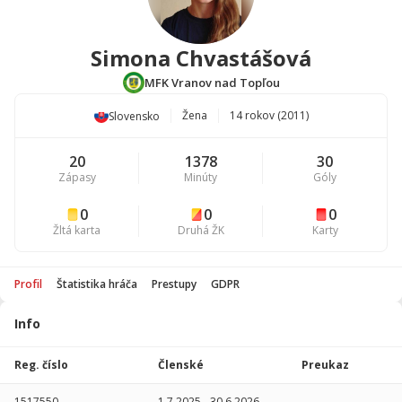
Simona Chvastášová
MFK Vranov nad Topľou
Žena
14 rokov (2011)
Slovensko
20
1378
30
Zápasy
Minúty
Góly
0
0
0
Žltá karta
Druhá ŽK
Karty
Profil
Štatistika hráča
Prestupy
GDPR
Info
Štatistika
hráča
Reg. číslo
Členské
Preukaz
Sezóna
P
1517550
1.7.2025
-
30.6.2026
-