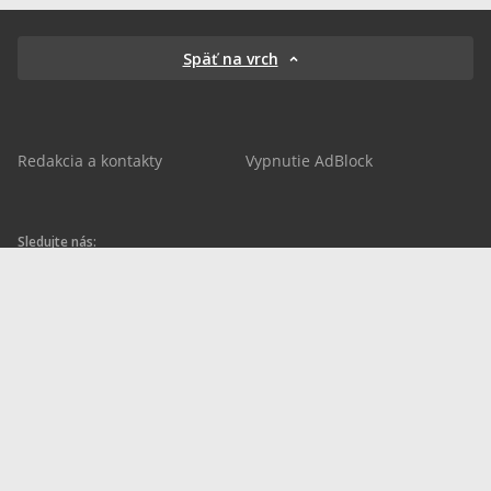
Späť na vrch
Redakcia a kontakty
Vypnutie AdBlock
Sledujte nás:
sportnet.sk
sportnet.sk
Sportnet
sportnet_sk
futbalnet.sk