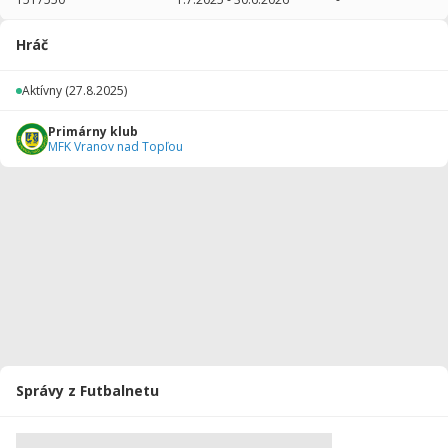
2025/2026
20
1378
30
0
0
0
Hráč
Celkovo
20
1378
30
0
0
0
Aktívny
(27.8.2025)
Primárny klub
MFK Vranov nad Topľou
Správy z Futbalnetu