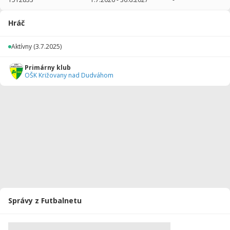
2025/2026
24
1200
0
0
0
0
Hráč
Celkovo
24
1200
0
0
0
0
Aktívny
(3.7.2025)
Primárny klub
OŠK Križovany nad Dudváhom
Správy z Futbalnetu