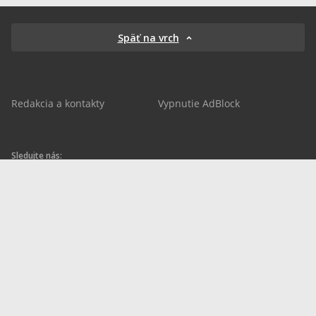
Späť na vrch
Redakcia a kontakty
Vypnutie AdBlock
Sledujte nás:
sportnet.sk
sportnet.sk
Sportnet
sportnet_sk
futbalnet.sk