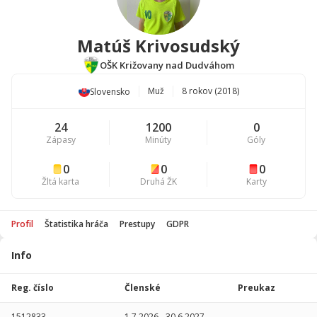
Matúš Krivosudský
OŠK Križovany nad Dudváhom
Muž
8 rokov (2018)
Slovensko
24
1200
0
Zápasy
Minúty
Góly
0
0
0
Žltá karta
Druhá ŽK
Karty
Profil
Štatistika hráča
Prestupy
GDPR
Info
Štatistika
hráča
Reg. číslo
Členské
Preukaz
Sezóna
P
1512833
1.7.2026
-
30.6.2027
-