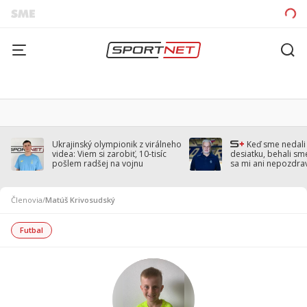
Ukrajinský olympionik z virálneho
Keď sme nedal
videa: Viem si zarobiť, 10-tisíc
desiatku, behali sm
pošlem radšej na vojnu
sa mi ani nepozdra
Droppa
Členovia
/
Matúš Krivosudský
Futbal