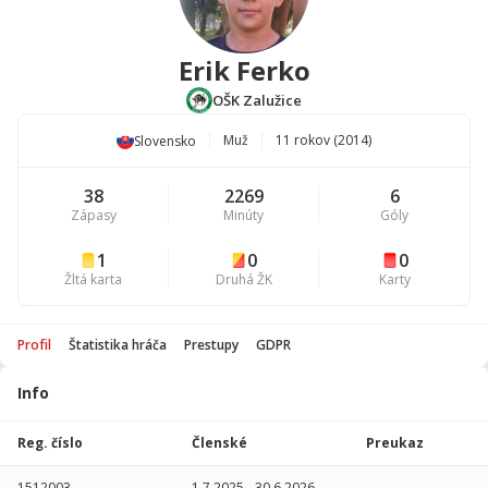
Erik Ferko
OŠK Zalužice
Muž
11 rokov (2014)
Slovensko
38
2269
6
Zápasy
Minúty
Góly
1
0
0
Žltá karta
Druhá ŽK
Karty
Profil
Štatistika hráča
Prestupy
GDPR
Info
Štatistika
hráča
Reg. číslo
Členské
Preukaz
Sezóna
P
1512003
1.7.2025
-
30.6.2026
-