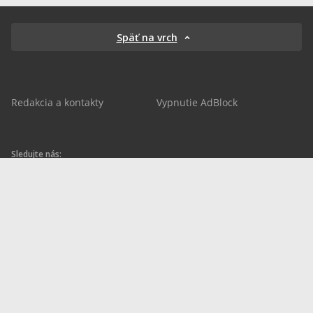
Späť na vrch
Redakcia a kontakty
Vypnutie AdBlock
Sledujte nás:
sportnet.sk
sportnet.sk
Sportnet
sportnet_sk
futbalnet.sk