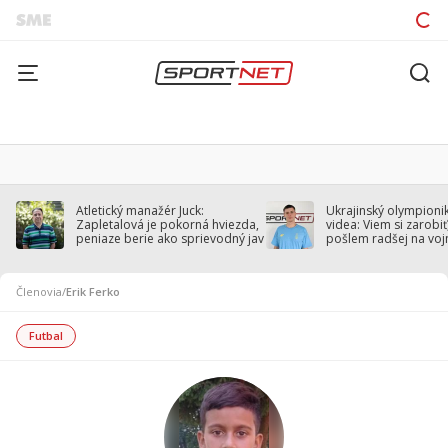
Atletický manažér Juck:
Ukrajinský olympionik
Zapletalová je pokorná hviezda,
videa: Viem si zarobiť,
peniaze berie ako sprievodný jav
pošlem radšej na voj
Členovia
/
Erik Ferko
Futbal