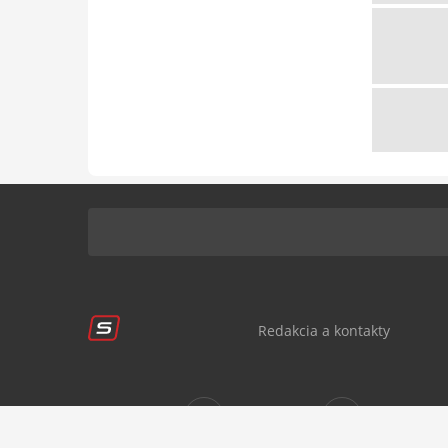
Redakcia a kontakty
Sledujte nás:
sportnet.sk
sportnet.sk