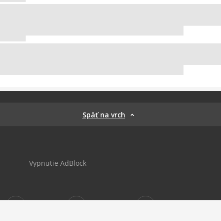
Späť na vrch
Vypnutie AdBlock
Sportnet
sportnet_sk
futbalnet.sk