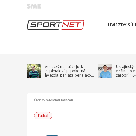
HVIEZDY SÚ 
Atletický manažér Juck:
Ukrajinský 
Zapletalová je pokorná
virálneho v
hviezda, peniaze berie ako
zarobiť, 10
sprievodný jav
na vojnu
Členovia
/
Michal Rančák
Futbal