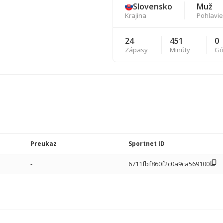
Slovensko
Muž
Krajina
Pohlavie
24
451
0
Zápasy
Minúty
Gó
Preukaz
Sportnet ID
-
6711fbf860f2c0a9ca569100