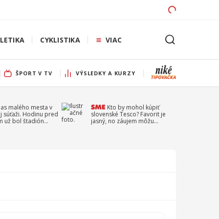
LETIKA
CYKLISTIKA
VIAC
ŠPORT V TV
VÝSLEDKY A KURZY
pas malého mesta v
Kto by mohol kúpiť
j súťaži. Hodinu pred
slovenské Tesco? Favorit je
 už bol štadión
jasný, no záujem môžu
ý
prejaviť aj ďalší