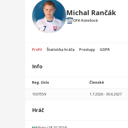
Michal Rančák
OFK Kotešová
Profil
Štatistika hráča
Prestupy
GDPR
Info
Štatistika
hráča
Reg. číslo
Členské
Sezóna
P
1507559
1.7.2026
-
30.6.2027
2025/2026
15
367
0
0
0
0
Hráč
2024/2025
9
84
0
0
0
0
Celkovo
24
451
0
0
0
0
Aktívny
(18.10.2024)