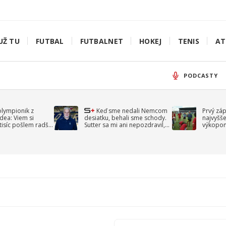
UŽ TU
FUTBAL
FUTBALNET
HOKEJ
TENIS
AT
PODCASTY
olympionik z
Keď sme nedali Nemcom
Prvý zá
idea: Viem si
desiatku, behali sme schody.
najvyšše
-tisíc pošlem radšej
Sutter sa mi ani nepozdravil,
výkopom
spomína Droppa
uzavret