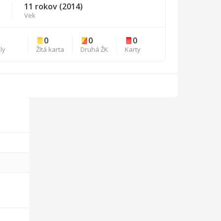
11 rokov (2014)
Vek
0
0
0
ly
Žltá karta
Druhá ŽK
Karty