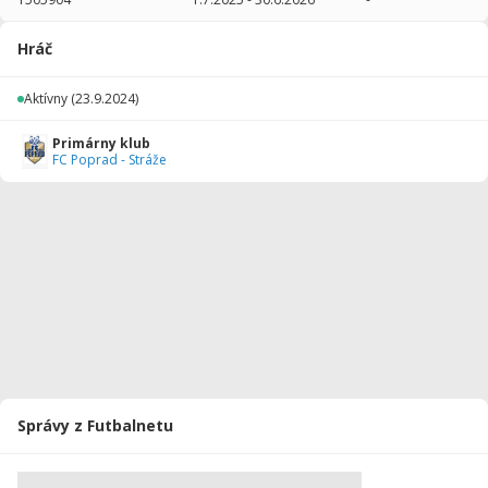
2025/2026
36
1080
18
0
0
0
Hráč
Celkovo
36
1080
18
0
0
0
Aktívny
(23.9.2024)
Primárny klub
FC Poprad - Stráže
Správy z Futbalnetu