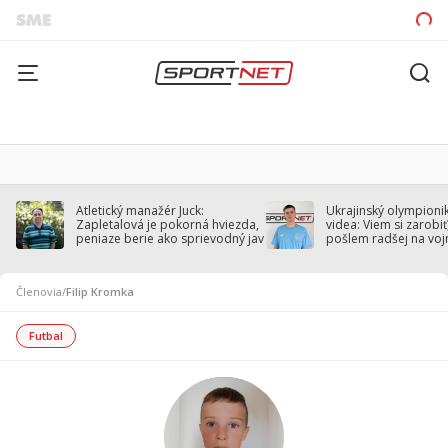
Atletický manažér Juck:
Ukrajinský olympionik
Zapletalová je pokorná hviezda,
videa: Viem si zarobiť,
peniaze berie ako sprievodný jav
pošlem radšej na voj
Členovia
/
Filip Kromka
Futbal