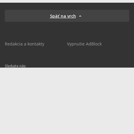
Späť na vrch
Redakcia a kontakty
Vypnutie AdBlock
Sledujte nás:
sportnet.sk
sportnet.sk
Sportnet
sportnet_sk
futbalnet.sk