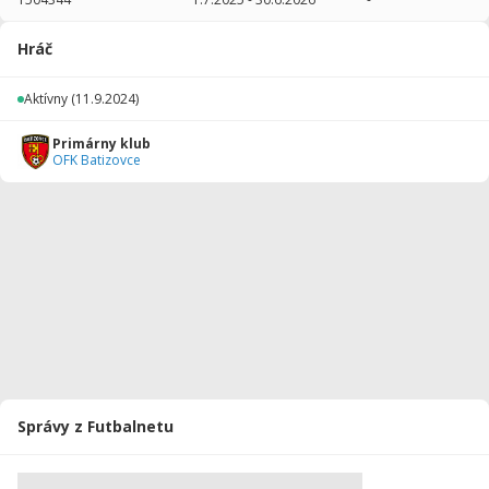
2025/2026
24
720
8
0
0
0
Hráč
Celkovo
24
720
8
0
0
0
Aktívny
(11.9.2024)
Primárny klub
OFK Batizovce
Správy z Futbalnetu