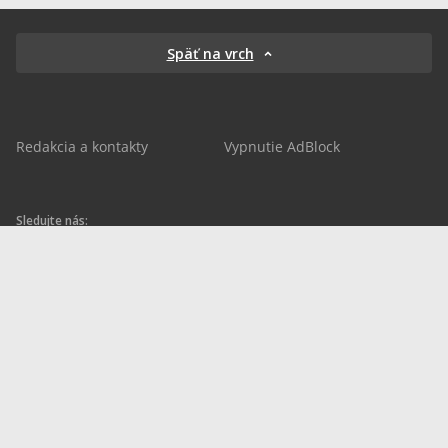
Späť na vrch
Redakcia a kontakty
Vypnutie AdBlock
Sledujte nás:
sportnet.sk
sportnet.sk
Sportnet
sportnet_sk
futbalnet.sk