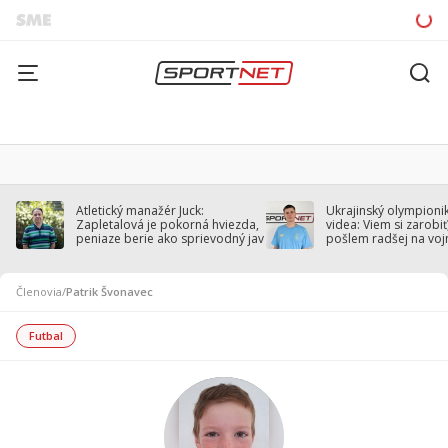
Atletický manažér Juck:
Ukrajinský olympionik
Zapletalová je pokorná hviezda,
videa: Viem si zarobiť,
peniaze berie ako sprievodný jav
pošlem radšej na voj
Členovia
/
Patrik Švonavec
Futbal