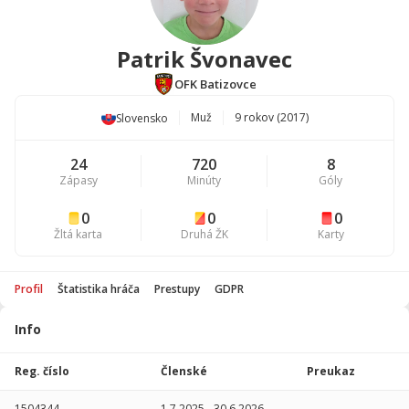
Patrik Švonavec
OFK Batizovce
Muž
9 rokov (2017)
Slovensko
24
720
8
Zápasy
Minúty
Góly
0
0
0
Žltá karta
Druhá ŽK
Karty
Profil
Štatistika hráča
Prestupy
GDPR
Info
Štatistika
hráča
Reg. číslo
Členské
Preukaz
Sezóna
P
1504344
1.7.2025
-
30.6.2026
-