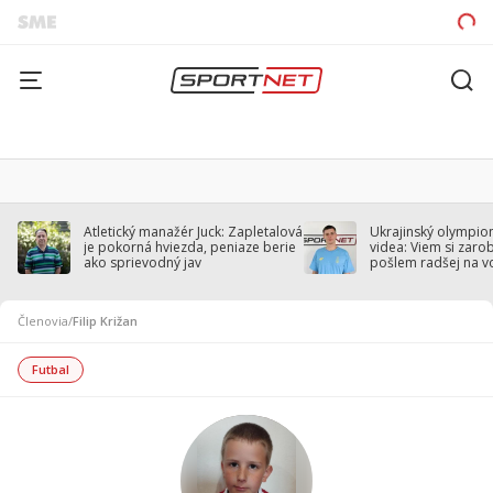
Atletický manažér Juck: Zapletalová
Ukrajinský olympion
je pokorná hviezda, peniaze berie
videa: Viem si zarobi
ako sprievodný jav
pošlem radšej na v
Členovia
/
Filip Križan
Futbal