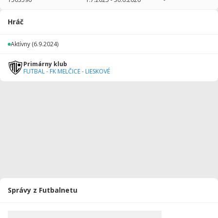
2025/2026
23
1380
11
0
0
0
Hráč
2024/2025
27
1272
17
0
0
0
Aktívny
(6.9.2024)
Celkovo
50
2652
28
0
0
0
Primárny klub
FUTBAL - FK MELČICE - LIESKOVÉ
Správy z Futbalnetu