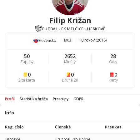
Filip Križan
FUTBAL - FK MELČICE - LIESKOVÉ
Muž
10 rokov (2016)
Slovensko
50
2652
28
Zápasy
Minúty
Góly
0
0
0
Žltá karta
Druhá ŽK
Karty
Profil
Štatistika hráča
Prestupy
GDPR
Info
Štatistika
hráča
Reg. číslo
Členské
Preukaz
Sezóna
P
1503596
1.7.2025
-
30.6.2026
-