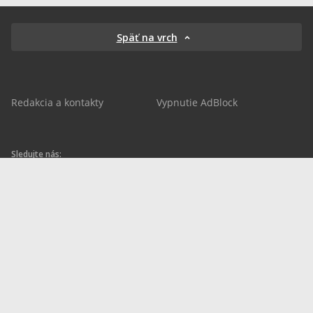
Späť na vrch
Redakcia a kontakty
Vypnutie AdBlock
Sledujte nás:
sportnet.sk
sportnet.sk
Sportnet
sportnet_sk
futbalnet.sk