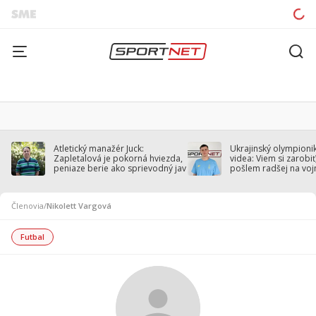
Atletický manažér Juck:
Ukrajinský olympionik
Zapletalová je pokorná hviezda,
videa: Viem si zarobiť,
peniaze berie ako sprievodný jav
pošlem radšej na voj
Členovia
/
Nikolett Vargová
Futbal