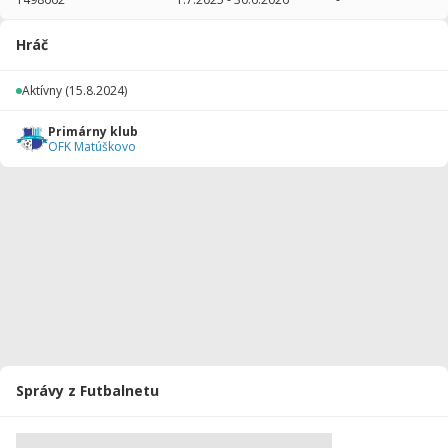
2025/2026
38
2040
5
0
0
0
Hráč
2024/2025
30
1500
0
0
0
0
Aktívny
(15.8.2024)
Celkovo
68
3540
5
0
0
0
Primárny klub
OFK Matúškovo
Správy z Futbalnetu