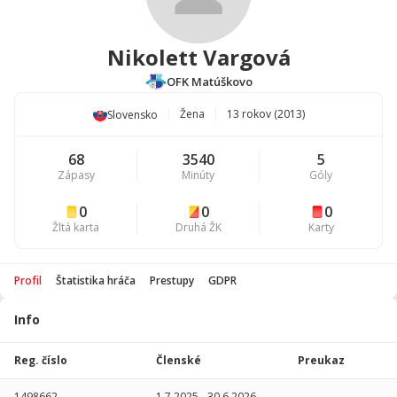
Nikolett Vargová
OFK Matúškovo
Žena
13 rokov (2013)
Slovensko
68
3540
5
Zápasy
Minúty
Góly
0
0
0
Žltá karta
Druhá ŽK
Karty
Profil
Štatistika hráča
Prestupy
GDPR
Info
Štatistika
hráča
Reg. číslo
Členské
Preukaz
Sezóna
P
1498662
1.7.2025
-
30.6.2026
-