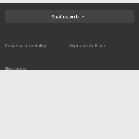
Späť na vrch
Redakcia a kontakty
Vypnutie AdBlock
Sledujte nás:
sportnet.sk
sportnet.sk
Sportnet
sportnet_sk
futbalnet.sk