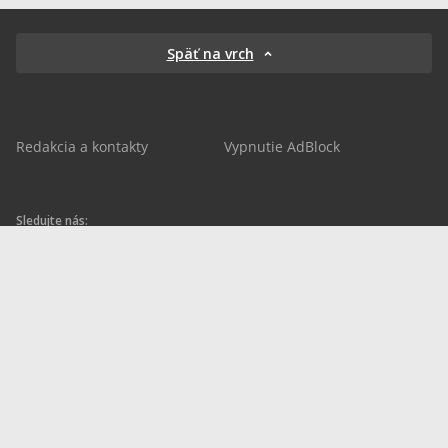
Späť na vrch
Redakcia a kontakty
Vypnutie AdBlock
Sledujte nás:
sportnet.sk
sportnet.sk
Sportnet
sportnet_sk
futbalnet.sk