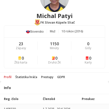
Michal Patyi
FK Slovan Kúpele Sliač
Muž
10 rokov (2016)
Slovensko
23
1150
0
Zápasy
Minúty
Góly
0
0
0
Žltá karta
Druhá ŽK
Karty
Profil
Štatistika hráča
Prestupy
GDPR
Info
Štatistika
hráča
Reg. číslo
Členské
Preukaz
Sezóna
P
1498339
1.7.2025
-
30.6.2026
-