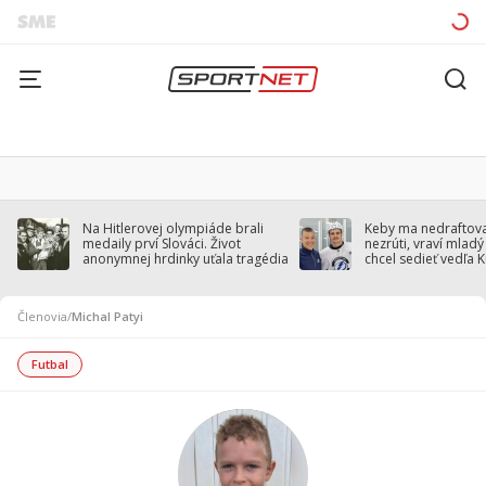
Na Hitlerovej olympiáde brali
Keby ma nedraftoval
medaily prví Slováci. Život
nezrúti, vraví mladý
anonymnej hrdinky uťala tragédia
chcel sedieť vedľa 
Členovia
/
Michal Patyi
Futbal