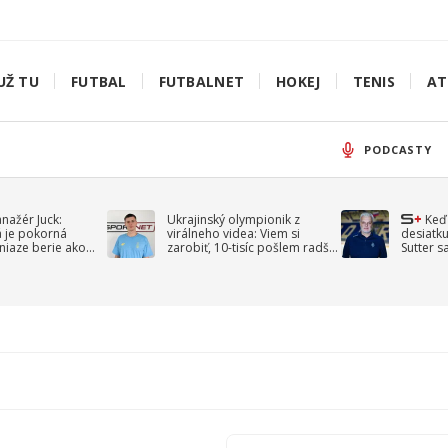
UŽ TU
FUTBAL
FUTBALNET
HOKEJ
TENIS
AT
PODCASTY
anažér Juck:
Ukrajinský olympionik z
Keď
á je pokorná
virálneho videa: Viem si
desiatku
niaze berie ako
zarobiť, 10-tisíc pošlem radšej
Sutter s
jav
na vojnu
spomín