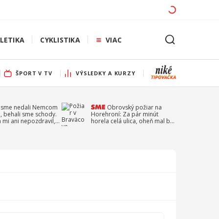
LETIKA
CYKLISTIKA
VIAC
ŠPORT V TV
VÝSLEDKY A KURZY
 sme nedali Nemcom
Obrovský požiar na
, behali sme schody.
Horehroní: Za pár minút
a mi ani nepozdravil,
horela celá ulica, oheň mal byť
a Droppa
založený úmyselne