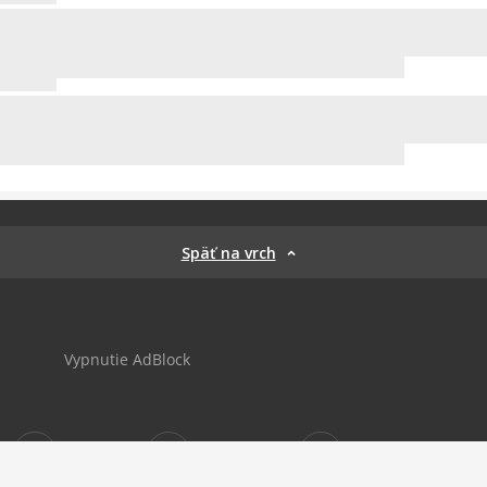
Späť na vrch
Vypnutie AdBlock
Sportnet
sportnet_sk
futbalnet.sk