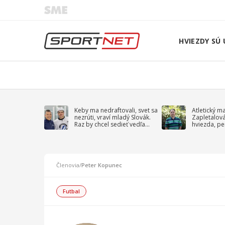
HVIEZDY SÚ 
Keby ma nedraftovali, svet sa
Atletický m
nezrúti, vraví mladý Slovák.
Zapletalov
Raz by chcel sedieť vedľa
hviezda, pe
Kučerova
sprievodný 
Členovia
/
Peter Kopunec
Futbal