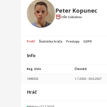
Peter Kopunec
OŠK Soblahov
Profil
Štatistika hráča
Prestupy
GDPR
Info
Štatistika
hráča
Reg. číslo
Členské
Sezóna
P
1496302
1.7.2026
-
30.6.2027
2025/2026
27
1620
11
0
0
0
Hráč
2024/2025
29
900
16
0
0
0
Celkovo
56
2520
27
0
0
0
Aktívny
(17.7.2024)