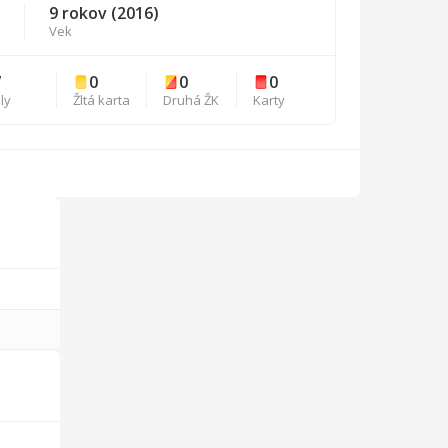
9 rokov (2016)
Vek
7
0
0
0
ly
Žltá karta
Druhá ŽK
Karty