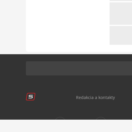
Redakcia a kontakty
Sledujte nás:
sportnet.sk
sportnet.sk