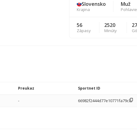
Slovensko
Muž
Krajina
Pohlavie
56
2520
2
Zápasy
Minúty
Gó
Preukaz
Sportnet ID
-
66982f2444d77e10771fa79c