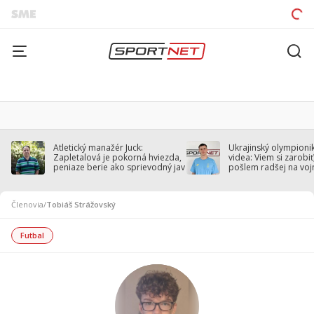
Atletický manažér Juck:
Ukrajinský olympionik
Zapletalová je pokorná hviezda,
videa: Viem si zarobiť,
peniaze berie ako sprievodný jav
pošlem radšej na voj
Členovia
/
Tobiáš Strážovský
Futbal