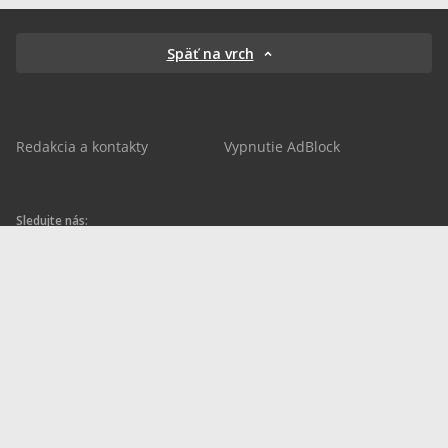
Späť na vrch
Redakcia a kontakty
Vypnutie AdBlock
Sledujte nás:
sportnet.sk
sportnet.sk
Sportnet
sportnet_sk
futbalnet.sk