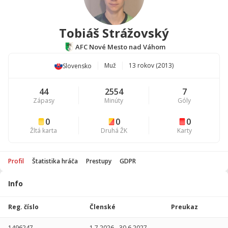
Tobiáš Strážovský
AFC Nové Mesto nad Váhom
Muž
13 rokov (2013)
Slovensko
44
2554
7
Zápasy
Minúty
Góly
0
0
0
Žltá karta
Druhá ŽK
Karty
Profil
Štatistika hráča
Prestupy
GDPR
Info
Štatistika
hráča
Reg. číslo
Členské
Preukaz
Sezóna
P
1496247
1.7.2026
-
30.6.2027
-