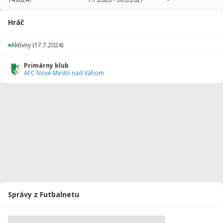
2025/2026
26
1474
7
0
0
0
Hráč
2024/2025
18
1080
0
0
0
0
Aktívny
(17.7.2024)
Celkovo
44
2554
7
0
0
0
Primárny klub
AFC Nové Mesto nad Váhom
Správy z Futbalnetu