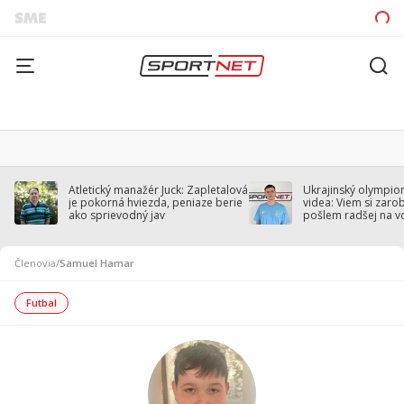
Atletický manažér Juck: Zapletalová
Ukrajinský olympion
je pokorná hviezda, peniaze berie
videa: Viem si zarobi
ako sprievodný jav
pošlem radšej na v
Členovia
/
Samuel Hamar
Futbal