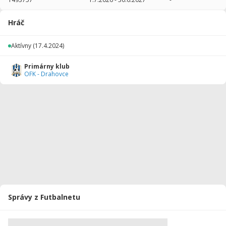
2025/2026
47
2570
5
0
0
0
Hráč
2024/2025
18
900
0
0
0
0
Aktívny
(17.4.2024)
Celkovo
65
3470
5
0
0
0
Primárny klub
OFK - Drahovce
Správy z Futbalnetu