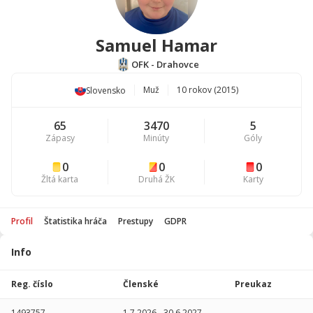
Samuel Hamar
OFK - Drahovce
Muž
10 rokov (2015)
Slovensko
65
3470
5
Zápasy
Minúty
Góly
0
0
0
Žltá karta
Druhá ŽK
Karty
Profil
Štatistika hráča
Prestupy
GDPR
Info
Štatistika
hráča
Reg. číslo
Členské
Preukaz
Sezóna
P
1493757
1.7.2026
-
30.6.2027
-