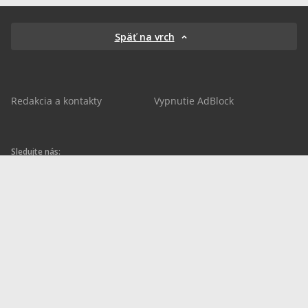
Späť na vrch
Redakcia a kontakty
Vypnutie AdBlock
Sledujte nás:
sportnet.sk
sportnet.sk
Sportnet
sportnet_sk
futbalnet.sk