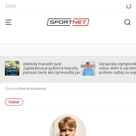
Atletický manažér Juck:
Ukrajinský olympionik
Zapletalová je pokorná hviezda,
videa: Viem si zarobiť,
peniaze berie ako sprievodný jav
pošlem radšej na voj
Členovia
/
Patrik Kočemba
Futbal