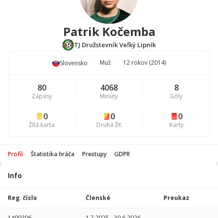
Patrik Kočemba
TJ Družstevník Veľký Lipník
Muž
12 rokov (2014)
Slovensko
80
4068
8
Zápasy
Minúty
Góly
0
0
0
Žltá karta
Druhá ŽK
Karty
Profil
Štatistika hráča
Prestupy
GDPR
Info
Štatistika
hráča
Reg. číslo
Členské
Preukaz
Sezóna
P
1490396
1.7.2025
-
30.6.2026
-