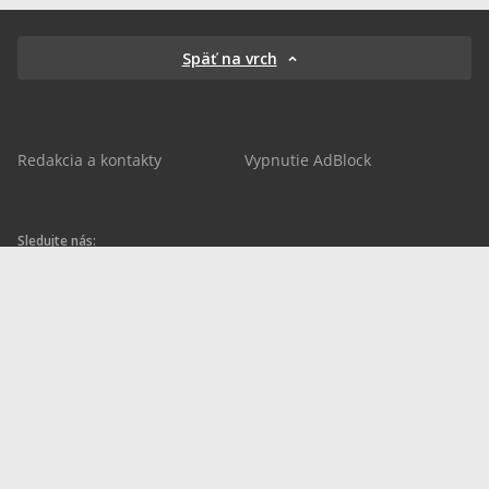
Späť na vrch
Redakcia a kontakty
Vypnutie AdBlock
Sledujte nás:
sportnet.sk
sportnet.sk
Sportnet
sportnet_sk
futbalnet.sk