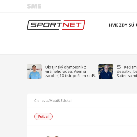
HVIEZDY SÚ 
Ukrajinský olympionik z
Keď sm
virálneho videa: Viem si
desiatku, b
zarobiť, 10-tisíc pošlem radšej
Sutter sa mi
na vojnu
spomína D
Členovia
/
Matúš Stískal
Futbal