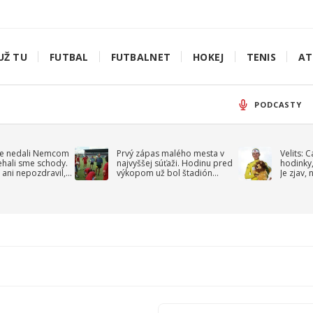
UŽ TU
FUTBAL
FUTBALNET
HOKEJ
TENIS
AT
PODCASTY
e nedali Nemcom
Prvý zápas malého mesta v
Velits: 
ehali sme schody.
najvyššej súťaži. Hodinu pred
hodinky,
 ani nepozdravil,
výkopom už bol štadión
Je zjav,
roppa
uzavretý