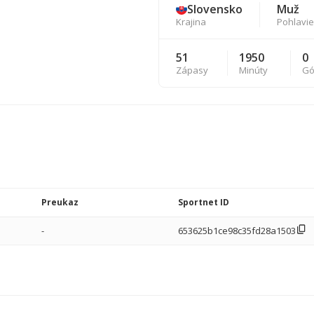
Slovensko
Muž
Krajina
Pohlavie
51
1950
0
Zápasy
Minúty
Gó
Preukaz
Sportnet ID
-
653625b1ce98c35fd28a1503