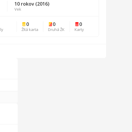
10 rokov (2016)
Vek
0
0
0
ly
Žltá karta
Druhá ŽK
Karty