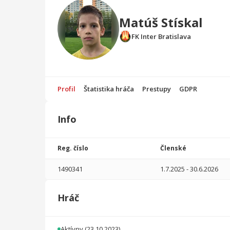
Matúš Stískal
FK Inter Bratislava
Profil
Štatistika hráča
Prestupy
GDPR
Info
Štatistika
hráča
Reg. číslo
Členské
Sezóna
P
1490341
1.7.2025
-
30.6.2026
2025/2026
15
750
0
0
0
0
Hráč
2024/2025
36
1200
0
0
0
0
Celkovo
51
1950
0
0
0
0
Aktívny
(23.10.2023)