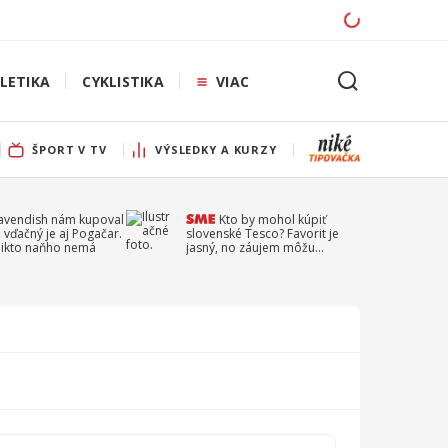
LETIKA
CYKLISTIKA
VIAC
ŠPORT V TV
VÝSLEDKY A KURZY
Cavendish nám kupoval
Kto by mohol kúpiť
 vďačný je aj Pogačar.
slovenské Tesco? Favorit je
 nikto naňho nemá
jasný, no záujem môžu
prejaviť aj ďalší