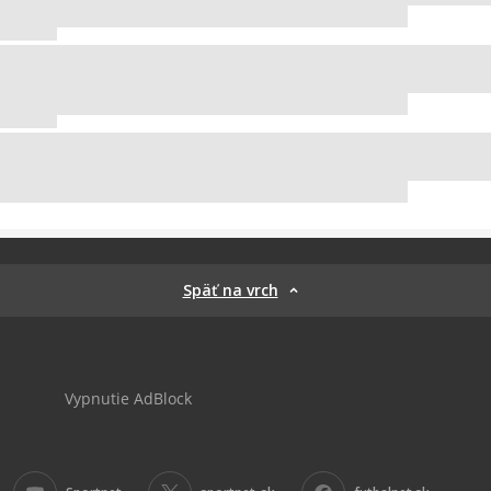
Späť na vrch
Vypnutie AdBlock