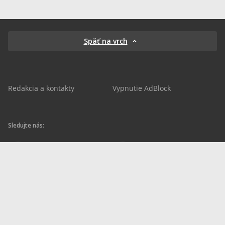
Späť na vrch
Redakcia a kontakty
Vypnutie AdBlock
Sledujte nás:
sportnet.sk
sportnet.sk
Sportnet
sportnet_sk
futbalnet.sk