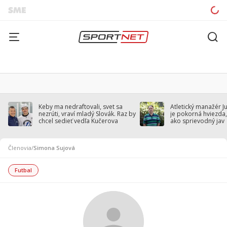
Keby ma nedraftovali, svet sa
Atletický manažér J
nezrúti, vraví mladý Slovák. Raz by
je pokorná hviezda,
chcel sedieť vedľa Kučerova
ako sprievodný jav
Členovia
/
Simona Sujová
Futbal