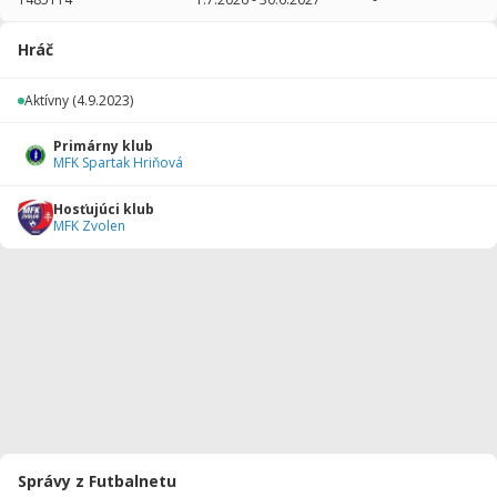
2025/2026
34
2240
3
0
0
0
Hráč
2024/2025
20
1050
5
0
0
0
Aktívny
(4.9.2023)
2023/2024
16
800
0
0
0
0
Primárny klub
Celkovo
70
4090
8
0
0
0
MFK Spartak Hriňová
Hosťujúci klub
MFK Zvolen
Správy z Futbalnetu