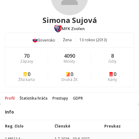
Simona Sujová
MFK Zvolen
Žena
13 rokov (2013)
Slovensko
70
4090
8
Zápasy
Minúty
Góly
0
0
0
Žltá karta
Druhá ŽK
Karty
Profil
Štatistika hráča
Prestupy
GDPR
Info
Štatistika
hráča
Reg. číslo
Členské
Preukaz
Sezóna
P
1485114
1.7.2026
-
30.6.2027
-